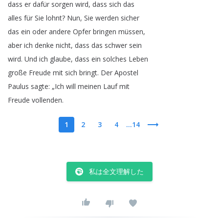
dass
er
dafür
sorgen
wird
,
dass
sich
das
alles
für
Sie
lohnt
?
Nun
,
Sie
werden
sicher
das
ein
oder
andere
Opfer
bringen
müssen
,
aber
ich
denke
nicht
,
dass
das
schwer
sein
wird
.
Und
ich
glaube
,
dass
ein
solches
Leben
große
Freude
mit
sich
bringt
.
Der
Apostel
Paulus
sagte
: „
Ich
will
meinen
Lauf
mit
Freude
vollenden
.
1
2
3
4
...14
私は全文理解した