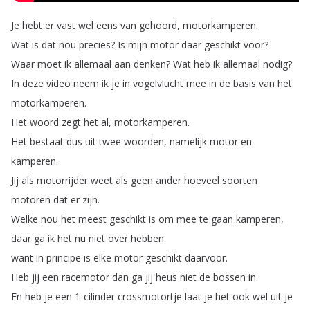
Je
hebt
er
vast
wel
eens
van
gehoord
,
motorkamperen
.
Wat
is
dat
nou
precies
?
Is
mijn
motor
daar
geschikt
voor
?
Waar
moet
ik
allemaal
aan
denken
?
Wat
heb
ik
allemaal
nodig
?
In
deze
video
neem
ik
je
in
vogelvlucht
mee
in
de
basis
van
het
motorkamperen
.
Het
woord
zegt
het
al
,
motorkamperen
.
Het
bestaat
dus
uit
twee
woorden
,
namelijk
motor
en
kamperen
.
Jij
als
motorrijder
weet
als
geen
ander
hoeveel
soorten
motoren
dat
er
zijn
.
Welke
nou
het
meest
geschikt
is
om
mee
te
gaan
kamperen
,
daar
ga
ik
het
nu
niet
over
hebben
want
in
principe
is
elke
motor
geschikt
daarvoor
.
Heb
jij
een
racemotor
dan
ga
jij
heus
niet
de
bossen
in
.
En
heb
je
een
1-cilinder
crossmotortje
laat
je
het
ook
wel
uit
je