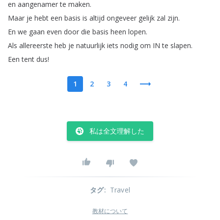
en
aangenamer
te
maken
.
Maar
je
hebt
een
basis
is
altijd
ongeveer
gelijk
zal
zijn
.
En
we
gaan
even
door
die
basis
heen
lopen
.
Als
allereerste
heb
je
natuurlijk
iets
nodig
om
IN
te
slapen
.
Een
tent
dus
!
1
2
3
4
私は全文理解した
タグ
:
Travel
教材について