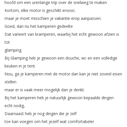
hoofd
om
een
urenlange
trip
over
de
snelweg
te
maken
Kortom
,
elke
motor
is
geschikt
ervoor
,
maar
je
moet
misschien
je
vakantie
erop
aanpassen
.
Goed
,
dan
nu
het
kamperen
gedeelte
Dat
varieert
van
kramperen
,
waarbij
het
echt
gewoon
afzien
is
tot
glamping
.
Bij
Glamping
heb
je
gewoon
een
douche
,
wc
en
een
volledige
keuken
in
je
tent
.
Nou
,
ga
je
kamperen
met
de
motor
dan
kan
je
niet
zoveel
eisen
stellen
maar
er
is
vaak
meer
mogelijk
dan
je
denkt
.
Bij
het
kamperen
heb
je
natuurlijk
gewoon
bepaalde
dingen
echt
nodig
,
Daarnaast
heb
je
nog
dingen
die
je
zelf
toe
kan
voegen
om
het
jezelf
wat
comfortabeler