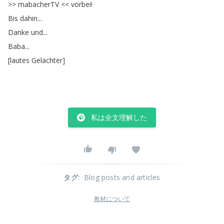
>>
mabacherTV
<<
vorbei
!
Bis
dahin
...
Danke
und
...
Baba
...
[
lautes
Gelächter
]
私は全文理解した
タグ
:
Blog posts and articles
教材について