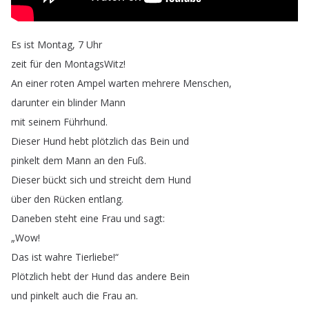
Es
ist
Montag
, 7
Uhr
zeit
für
den
MontagsWitz
!
An
einer
roten
Ampel
warten
mehrere
Menschen
,
darunter
ein
blinder
Mann
mit
seinem
Führhund
.
Dieser
Hund
hebt
plötzlich
das
Bein
und
pinkelt
dem
Mann
an
den
Fuß
.
Dieser
bückt
sich
und
streicht
dem
Hund
über
den
Rücken
entlang
.
Daneben
steht
eine
Frau
und
sagt
:
„
Wow
!
Das
ist
wahre
Tierliebe
!“
Plötzlich
hebt
der
Hund
das
andere
Bein
und
pinkelt
auch
die
Frau
an
.