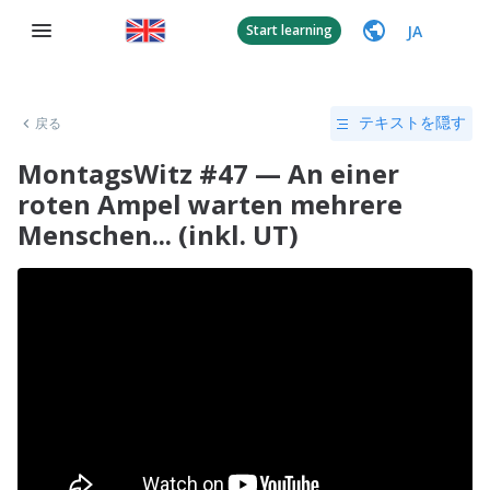
JA
Start learning
戻る
テキストを隠す
MontagsWitz #47 — An einer
roten Ampel warten mehrere
Menschen... (inkl. UT)