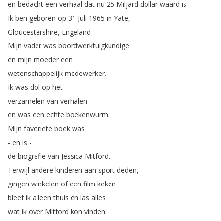
en
bedacht
een
verhaal
dat
nu
25
Miljard
dollar
waard
is
Ik
ben
geboren
op
31
Juli
1965
in
Yate
,
Gloucestershire
,
Engeland
Mijn
vader
was
boordwerktuigkundige
en
mijn
moeder
een
wetenschappelijk
medewerker
.
Ik
was
dol
op
het
verzamelen
van
verhalen
en
was
een
echte
boekenwurm
.
Mijn
favoriete
boek
was
-
en
is
-
de
biografie
van
Jessica
Mitford
.
Terwijl
andere
kinderen
aan
sport
deden
,
gingen
winkelen
of
een
film
keken
bleef
ik
alleen
thuis
en
las
alles
wat
ik
over
Mitford
kon
vinden
.