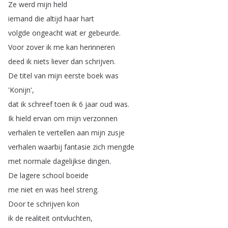
Ze
werd
mijn
held
iemand
die
altijd
haar
hart
volgde
ongeacht
wat
er
gebeurde
.
Voor
zover
ik
me
kan
herinneren
deed
ik
niets
liever
dan
schrijven
.
De
titel
van
mijn
eerste
boek
was
'Konijn',
dat
ik
schreef
toen
ik
6
jaar
oud
was
.
Ik
hield
ervan
om
mijn
verzonnen
verhalen
te
vertellen
aan
mijn
zusje
verhalen
waarbij
fantasie
zich
mengde
met
normale
dagelijkse
dingen
.
De
lagere
school
boeide
me
niet
en
was
heel
streng
.
Door
te
schrijven
kon
ik
de
realiteit
ontvluchten
,