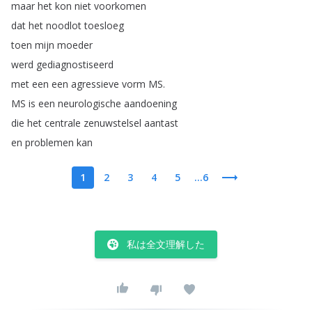
maar
het
kon
niet
voorkomen
dat
het
noodlot
toesloeg
toen
mijn
moeder
werd
gediagnostiseerd
met
een
een
agressieve
vorm
MS
.
MS
is
een
neurologische
aandoening
die
het
centrale
zenuwstelsel
aantast
en
problemen
kan
1
2
3
4
5
...6
私は全文理解した