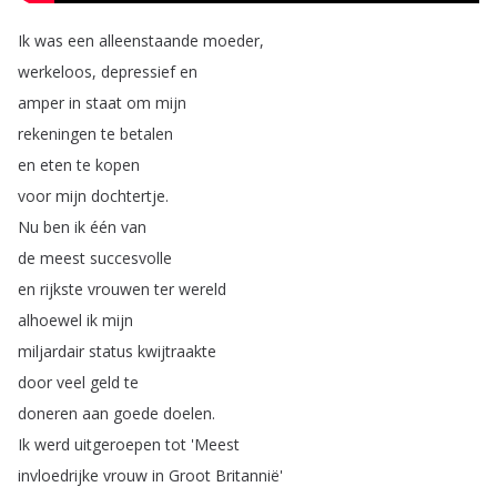
Ik
was
een
alleenstaande
moeder
,
werkeloos
,
depressief
en
amper
in
staat
om
mijn
rekeningen
te
betalen
en
eten
te
kopen
voor
mijn
dochtertje
.
Nu
ben
ik
één
van
de
meest
succesvolle
en
rijkste
vrouwen
ter
wereld
alhoewel
ik
mijn
miljardair
status
kwijtraakte
door
veel
geld
te
doneren
aan
goede
doelen
.
Ik
werd
uitgeroepen
tot
'Meest
invloedrijke
vrouw
in
Groot
Britannië'