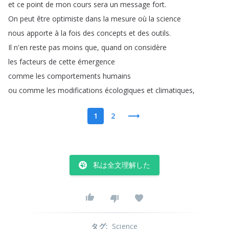
et
ce
point
de
mon
cours
sera
un
message
fort
.
On
peut
être
optimiste
dans
la
mesure
où
la
science
nous
apporte
à
la
fois
des
concepts
et
des
outils
.
Il
n'en
reste
pas
moins
que
,
quand
on
considère
les
facteurs
de
cette
émergence
comme
les
comportements
humains
ou
comme
les
modifications
écologiques
et
climatiques
,
1
2
私は全文理解した
タグ
:
Science