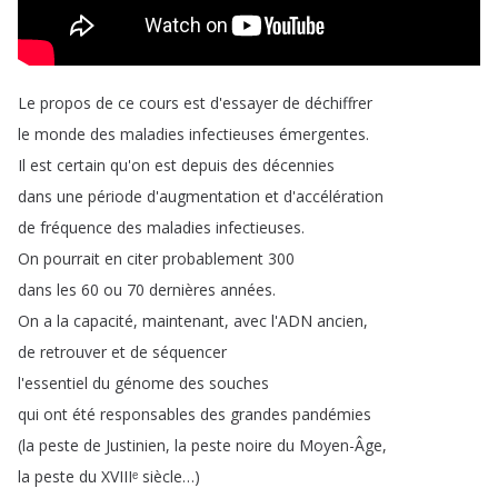
Le
propos
de
ce
cours
est
d'essayer
de
déchiffrer
le
monde
des
maladies
infectieuses
émergentes
.
Il
est
certain
qu'on
est
depuis
des
décennies
dans
une
période
d'augmentation
et
d'accélération
de
fréquence
des
maladies
infectieuses
.
On
pourrait
en
citer
probablement
300
dans
les
60
ou
70
dernières
années
.
On
a
la
capacité
,
maintenant
,
avec
l'ADN
ancien
,
de
retrouver
et
de
séquencer
l'essentiel
du
génome
des
souches
qui
ont
été
responsables
des
grandes
pandémies
(
la
peste
de
Justinien
,
la
peste
noire
du
Moyen-Âge
,
la
peste
du
XVIIIᵉ
siècle
…)