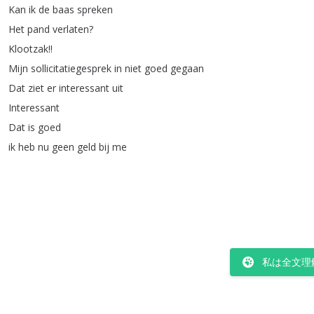
Kan
ik
de
baas
spreken
Het
pand
verlaten
?
Klootzak
!!
Mijn
sollicitatiegesprek
in
niet
goed
gegaan
Dat
ziet
er
interessant
uit
Interessant
Dat
is
goed
ik
heb
nu
geen
geld
bij
me
私は全文理