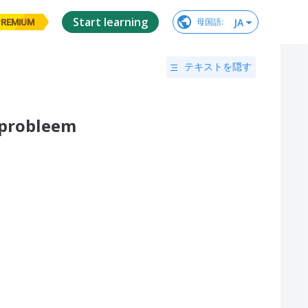
Start learning
JA
母国語
:
PREMIUM
テキストを隠す
 probleem