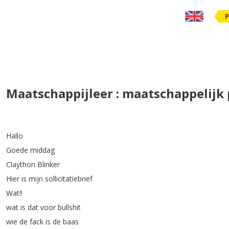
Maatschappijleer : maatschappelijk
Hallo
Goede
middag
Claython
Blinker
Hier
is
mijn
sollicitatiebrief
Wat
!!
wat
is
dat
voor
bullshit
wie
de
fack
is
de
baas