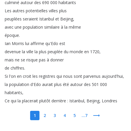
culminé
autour
des
690 000
habitants
Les
autres
potentielles
villes
plus
peuplées
seraient
Istanbul
et
Beijing
,
avec
une
population
similaire
à
la
même
époque
.
Ian
Morris
lui
affirme
qu'Edo
est
devenue
la
ville
la
plus
peuplée
du
monde
en
1720,
mais
ne
se
risque
pas
à
donner
de
chiffres
.
Si
l'on
en
croit
les
registres
qui
nous
sont
parvenus
aujourd'hui
,
la
population
d'Edo
aurait
plus
été
autour
des
501 000
habitants
,
Ce
qui
la
placerait
plutôt
derrière
:
Istanbul
,
Beijing
,
Londres
1
2
3
4
5
...7