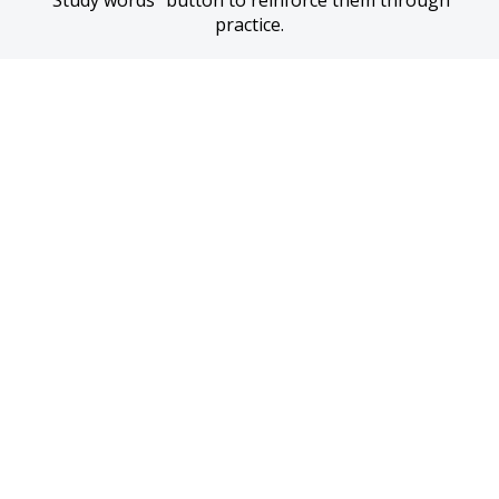
“Study words” button to reinforce them through 
practice.