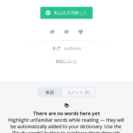
私は全文理解した
タグ
:
Lectures
教材について
単語
コメント (0)
📚
There are no words here yet
Highlight unfamiliar words while reading — they will 
be automatically added to your dictionary. Use the 