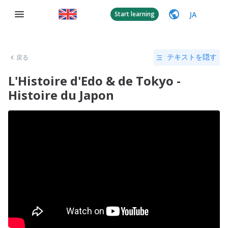
JA
Start learning
戻る
テキストを隠す
L'Histoire d'Edo & de Tokyo -
Histoire du Japon