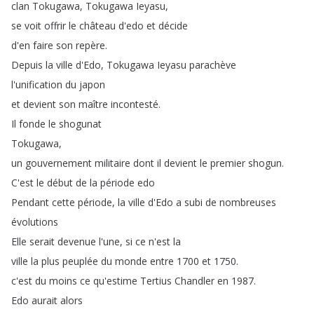
clan
Tokugawa
,
Tokugawa
Ieyasu
,
se
voit
offrir
le
château
d'edo
et
décide
d'en
faire
son
repère
.
Depuis
la
ville
d'Edo
,
Tokugawa
Ieyasu
parachève
l'unification
du
japon
et
devient
son
maître
incontesté
.
Il
fonde
le
shogunat
Tokugawa
,
un
gouvernement
militaire
dont
il
devient
le
premier
shogun
.
C'est
le
début
de
la
période
edo
Pendant
cette
période
,
la
ville
d'Edo
a
subi
de
nombreuses
évolutions
Elle
serait
devenue
l'une
,
si
ce
n'est
la
ville
la
plus
peuplée
du
monde
entre
1700
et
1750.
c'est
du
moins
ce
qu'estime
Tertius
Chandler
en
1987.
Edo
aurait
alors