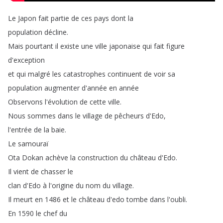
Le
Japon
fait
partie
de
ces
pays
dont
la
population
décline
.
Mais
pourtant
il
existe
une
ville
japonaise
qui
fait
figure
d'exception
et
qui
malgré
les
catastrophes
continuent
de
voir
sa
population
augmenter
d'année
en
année
Observons
l'évolution
de
cette
ville
.
Nous
sommes
dans
le
village
de
pêcheurs
d'Edo
,
l'entrée
de
la
baie
.
Le
samouraï
Ota
Dokan
achève
la
construction
du
château
d'Edo
.
Il
vient
de
chasser
le
clan
d'Edo
à
l'origine
du
nom
du
village
.
Il
meurt
en
1486
et
le
château
d'edo
tombe
dans
l'oubli
.
En
1590
le
chef
du