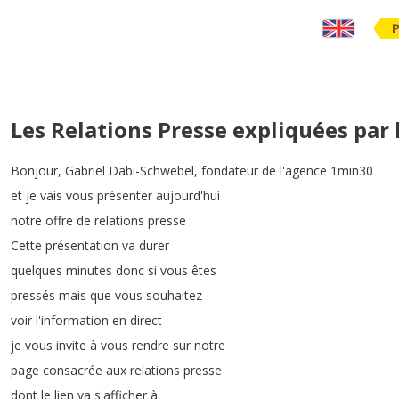
Les Relations Presse expliquées par
Bonjour
,
Gabriel
Dabi-Schwebel
,
fondateur
de
l'agence
1min30
et
je
vais
vous
présenter
aujourd'hui
notre
offre
de
relations
presse
Cette
présentation
va
durer
quelques
minutes
donc
si
vous
êtes
pressés
mais
que
vous
souhaitez
voir
l'information
en
direct
je
vous
invite
à
vous
rendre
sur
notre
page
consacrée
aux
relations
presse
dont
le
lien
va
s'afficher
à