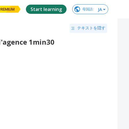
Start learning
JA
母国語
:
PREMIUM
テキストを隠す
 l'agence 1min30