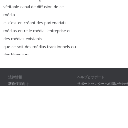
véritable
canal
de
diffusion
de
ce
média
et
c'est
en
créant
des
partenariats
médias
entre
le
média
l'entreprise
et
des
médias
existants
que
ce
soit
des
médias
traditionnels
ou
des
blogueurs
qu'on
va
diffuser
le
média
de
la
marque
et
qu'on
va
créer
des
法律情報
ヘルプとサポート
partenariats
intéressants
著作権者向け
サポートセンターへの問い合わ
qui
vont
moins
amener
à
ramener
plus
個人情報保護方針
FAQ
d'audience
et
plus
de
trafic
Terms of Use
sur
le
média
de
l'entreprise
ainsi
pour
nous
les
relations
presse
sont
vraiment
ブラウザ拡張機能
partie
prenante