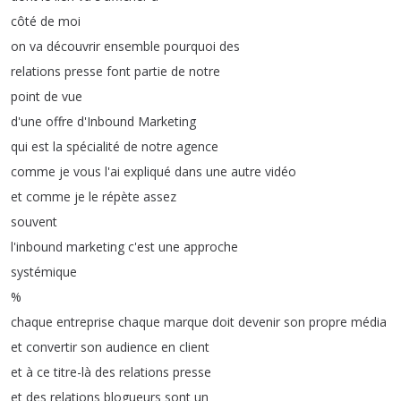
côté
de
moi
on
va
découvrir
ensemble
pourquoi
des
relations
presse
font
partie
de
notre
point
de
vue
d'une
offre
d'Inbound
Marketing
qui
est
la
spécialité
de
notre
agence
comme
je
vous
l'ai
expliqué
dans
une
autre
vidéo
et
comme
je
le
répète
assez
souvent
l'inbound
marketing
c'est
une
approche
systémique
%
chaque
entreprise
chaque
marque
doit
devenir
son
propre
média
et
convertir
son
audience
en
client
et
à
ce
titre-là
des
relations
presse
et
des
relations
blogueurs
sont
un