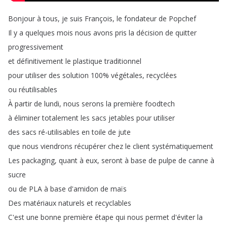
Bonjour
à
tous
,
je
suis
François
,
le
fondateur
de
Popchef
Il
y
a
quelques
mois
nous
avons
pris
la
décision
de
quitter
progressivement
et
définitivement
le
plastique
traditionnel
pour
utiliser
des
solution
100%
végétales
,
recyclées
ou
réutilisables
À
partir
de
lundi
,
nous
serons
la
première
foodtech
à
éliminer
totalement
les
sacs
jetables
pour
utiliser
des
sacs
ré-utilisables
en
toile
de
jute
que
nous
viendrons
récupérer
chez
le
client
systématiquement
Les
packaging
,
quant
à
eux
,
seront
à
base
de
pulpe
de
canne
à
sucre
ou
de
PLA
à
base
d'amidon
de
maïs
Des
matériaux
naturels
et
recyclables
C'est
une
bonne
première
étape
qui
nous
permet
d'éviter
la