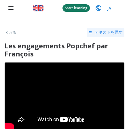
JA
Start learning
戻る
テキストを隠す
Les engagements Popchef par
François