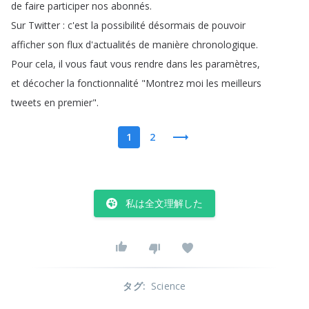
de
faire
participer
nos
abonnés
.
Sur
Twitter
:
c'est
la
possibilité
désormais
de
pouvoir
afficher
son
flux
d'actualités
de
manière
chronologique
.
Pour
cela
,
il
vous
faut
vous
rendre
dans
les
paramètres
,
et
décocher
la
fonctionnalité
"
Montrez
moi
les
meilleurs
tweets
en
premier
".
1
2
私は全文理解した
タグ
:
Science