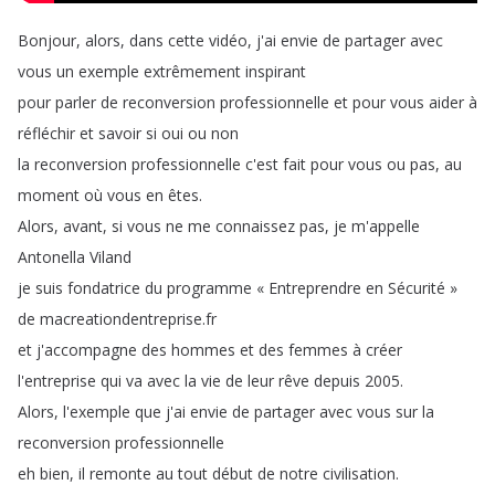
Bonjour
,
alors
,
dans
cette
vidéo
,
j'ai
envie
de
partager
avec
vous
un
exemple
extrêmement
inspirant
pour
parler
de
reconversion
professionnelle
et
pour
vous
aider
à
réfléchir
et
savoir
si
oui
ou
non
la
reconversion
professionnelle
c'est
fait
pour
vous
ou
pas
,
au
moment
où
vous
en
êtes
.
Alors
,
avant
,
si
vous
ne
me
connaissez
pas
,
je
m'appelle
Antonella
Viland
je
suis
fondatrice
du
programme
«
Entreprendre
en
Sécurité
»
de
macreationdentreprise
.
fr
et
j'accompagne
des
hommes
et
des
femmes
à
créer
l'entreprise
qui
va
avec
la
vie
de
leur
rêve
depuis
2005.
Alors
,
l'exemple
que
j'ai
envie
de
partager
avec
vous
sur
la
reconversion
professionnelle
eh
bien
,
il
remonte
au
tout
début
de
notre
civilisation
.