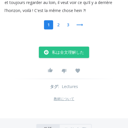
et
toujours
regarder
au
loin
,
il
veut
voir
ce
qu'il
y
a
derrière
l'horizon
,
voilà
!
C'est
la
même
chose
hein
?!
1
2
3
私は全文理解した
タグ
:
Lectures
教材について