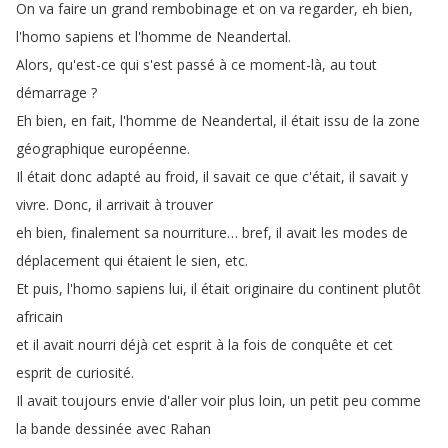
On
va
faire
un
grand
rembobinage
et
on
va
regarder
,
eh
bien
,
l'homo
sapiens
et
l'homme
de
Neandertal
.
Alors
,
qu'est-ce
qui
s'est
passé
à
ce
moment-là
,
au
tout
démarrage
?
Eh
bien
,
en
fait
,
l'homme
de
Neandertal
,
il
était
issu
de
la
zone
géographique
européenne
.
Il
était
donc
adapté
au
froid
,
il
savait
ce
que
c'était
,
il
savait
y
vivre
.
Donc
,
il
arrivait
à
trouver
eh
bien
,
finalement
sa
nourriture
…
bref
,
il
avait
les
modes
de
déplacement
qui
étaient
le
sien
,
etc
.
Et
puis
,
l'homo
sapiens
lui
,
il
était
originaire
du
continent
plutôt
africain
et
il
avait
nourri
déjà
cet
esprit
à
la
fois
de
conquête
et
cet
esprit
de
curiosité
.
Il
avait
toujours
envie
d'aller
voir
plus
loin
,
un
petit
peu
comme
la
bande
dessinée
avec
Rahan