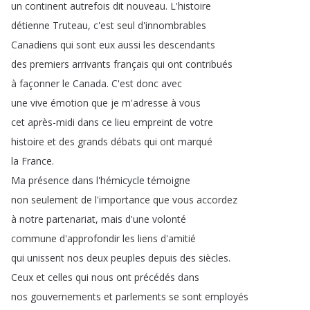
un
continent
autrefois
dit
nouveau
.
L'histoire
détienne
Truteau
,
c'est
seul
d'innombrables
Canadiens
qui
sont
eux
aussi
les
descendants
des
premiers
arrivants
français
qui
ont
contribués
à
façonner
le
Canada
.
C'est
donc
avec
une
vive
émotion
que
je
m'adresse
à
vous
cet
après-midi
dans
ce
lieu
empreint
de
votre
histoire
et
des
grands
débats
qui
ont
marqué
la
France
.
Ma
présence
dans
l'hémicycle
témoigne
non
seulement
de
l'importance
que
vous
accordez
à
notre
partenariat
,
mais
d'une
volonté
commune
d'approfondir
les
liens
d'amitié
qui
unissent
nos
deux
peuples
depuis
des
siècles
.
Ceux
et
celles
qui
nous
ont
précédés
dans
nos
gouvernements
et
parlements
se
sont
employés