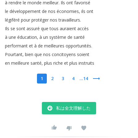
à
rendre
le
monde
meilleur
.
Ils
ont
favorisé
le
développement
de
nos
économies
,
ils
ont
légiféré
pour
protéger
nos
travailleurs
.
Ils
se
sont
assuré
que
tous
auraient
accès
à
une
éducation
,
à
un
système
de
santé
performant
et
à
de
meilleures
opportunités
.
Pourtant
,
bien
que
nos
concitoyens
soient
en
meilleure
santé
,
plus
riche
et
plus
instruits
1
2
3
4
...14
私は全文理解した