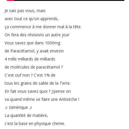
Je
sais
pas
vous
,
mais
avec
tout
ce
qu'on
apprends
,
ça
commence
à
me
donner
mal
à
la
tête
.
On
fera
des
révisions
un
autre
jour
Vous
savez
que
dans
1000mg
de
Paracétamol
,
y
avait
environ
4
mille
milliards
de
milliards
de
molécules
de
paracétamol
?
C'est
ouf
non
?
C'est
1%
de
tous
les
grains
de
sable
de
la
Terre
.
En
fait
vous
savez
quoi
?
J'pense
on
va
quand
même
se
faire
une
Antisèche
!
♫
Générique
♫
La
quantité
de
matière
,
c'est
la
base
en
physique
chimie
.