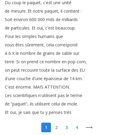
Du
coup
le
paquet
,
c'est
une
unité
de
mesure
.
Et
notre
paquet
,
il
contient
:
Soit
environ
600 000
mds
de
milliards
de
particules
.
Et
oui
,
c'est
beaucoup
.
Pour
les
simples
humains
que
vous
êtes
sûrement
,
cela
correspond
à
6
X
le
nombre
de
grains
de
sable
sur
terre
.
Si
on
prend
ce
nombre
en
pop-corn
,
on
peut
recouvrir
toute
la
surface
des
EU
d'une
couche
d'une
épaisseur
de
14
km
.
C'est
énorme
.
MAIS
ATTENTION
.
Les
scientifiques
n'utilisent
pas
le
terme
de
“
paquet
”,
ils
utilisent
celui
de
mole
.
Et
oui
,
je
sais
que
tu
y
penses
très
1
2
3
4