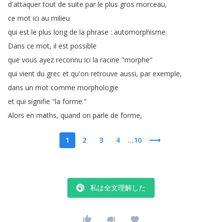
d'attaquer
tout
de
suite
par
le
plus
gros
morceau
,
ce
mot
ici
au
milieu
qui
est
le
plus
long
de
la
phrase
:
automorphisme
.
Dans
ce
mot
,
il
est
possible
que
vous
ayez
reconnu
ici
la
racine
"
morphe
"
qui
vient
du
grec
et
qu'on
retrouve
aussi
,
par
exemple
,
dans
un
mot
comme
morphologie
et
qui
signifie
"
la
forme
."
Alors
en
maths
,
quand
on
parle
de
forme
,
1
2
3
4
...10
私は全文理解した