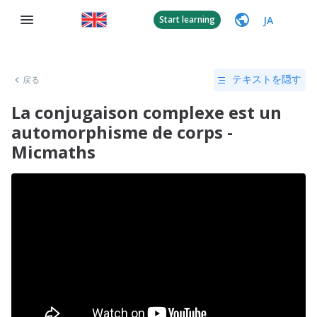
JA
Start learning
戻る
テキストを隠す
La conjugaison complexe est un
automorphisme de corps -
Micmaths