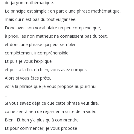
de
jargon
mathématique
.
Le
principe
est
simple
:
on
part
d'une
phrase
mathématique
,
mais
qui
n'est
pas
du
tout
vulgarisée
.
Donc
avec
son
vocabulaire
un
peu
complexe
que
,
à
priori
,
les
non
matheux
ne
connaissent
pas
du
tout
,
et
donc
une
phrase
qui
peut
sembler
complètement
incompréhensible
.
Et
puis
je
vous
l'explique
et
puis
à
la
fin
,
eh
bien
,
vous
avez
compris
.
Alors
si
vous
êtes
prêts
,
voilà
la
phrase
que
je
vous
propose
aujourd'hui
:
_
Si
vous
savez
déjà
ce
que
cette
phrase
veut
dire
,
ça
ne
sert
à
rien
de
regarder
la
suite
de
la
vidéo
.
Bien
!
Et
ben
y'a
plus
qu'à
comprendre
.
Et
pour
commencer
,
je
vous
propose