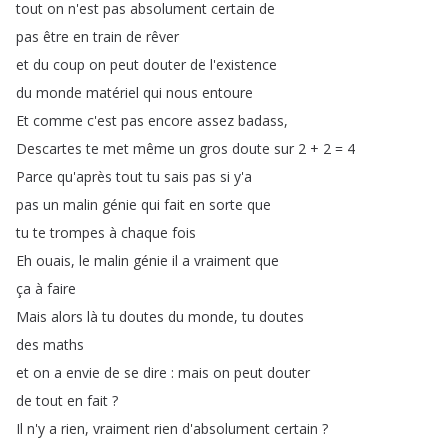
tout
on
n'est
pas
absolument
certain
de
pas
être
en
train
de
rêver
et
du
coup
on
peut
douter
de
l'existence
du
monde
matériel
qui
nous
entoure
Et
comme
c'est
pas
encore
assez
badass
,
Descartes
te
met
même
un
gros
doute
sur
2 + 2 = 4
Parce
qu'après
tout
tu
sais
pas
si
y'a
pas
un
malin
génie
qui
fait
en
sorte
que
tu
te
trompes
à
chaque
fois
Eh
ouais
,
le
malin
génie
il
a
vraiment
que
ça
à
faire
Mais
alors
là
tu
doutes
du
monde
,
tu
doutes
des
maths
et
on
a
envie
de
se
dire
:
mais
on
peut
douter
de
tout
en
fait
?
Il
n'y
a
rien
,
vraiment
rien
d'absolument
certain
?