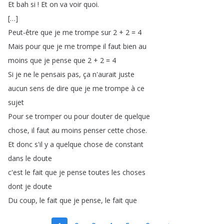
Et
bah
si
!
Et
on
va
voir
quoi
.
[…]
Peut-être
que
je
me
trompe
sur
2 + 2 = 4
Mais
pour
que
je
me
trompe
il
faut
bien
au
moins
que
je
pense
que
2 + 2 = 4
Si
je
ne
le
pensais
pas
,
ça
n'aurait
juste
aucun
sens
de
dire
que
je
me
trompe
à
ce
sujet
Pour
se
tromper
ou
pour
douter
de
quelque
chose
,
il
faut
au
moins
penser
cette
chose
.
Et
donc
s'il
y
a
quelque
chose
de
constant
dans
le
doute
c'est
le
fait
que
je
pense
toutes
les
choses
dont
je
doute
Du
coup
,
le
fait
que
je
pense
,
le
fait
que