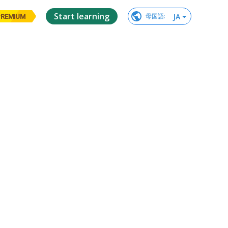
Start learning
JA
母国語
:
PREMIUM