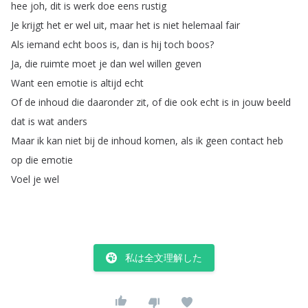
hee
joh
,
dit
is
werk
doe
eens
rustig
Je
krijgt
het
er
wel
uit
,
maar
het
is
niet
helemaal
fair
Als
iemand
echt
boos
is
,
dan
is
hij
toch
boos
?
Ja
,
die
ruimte
moet
je
dan
wel
willen
geven
Want
een
emotie
is
altijd
echt
Of
de
inhoud
die
daaronder
zit
,
of
die
ook
echt
is
in
jouw
beeld
dat
is
wat
anders
Maar
ik
kan
niet
bij
de
inhoud
komen
,
als
ik
geen
contact
heb
op
die
emotie
Voel
je
wel
私は全文理解した