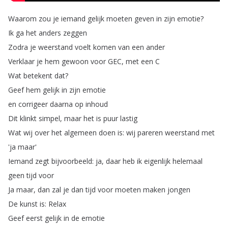
Waarom
zou
je
iemand
gelijk
moeten
geven
in
zijn
emotie
?
Ik
ga
het
anders
zeggen
Zodra
je
weerstand
voelt
komen
van
een
ander
Verklaar
je
hem
gewoon
voor
GEC
,
met
een
C
Wat
betekent
dat
?
Geef
hem
gelijk
in
zijn
emotie
en
corrigeer
daarna
op
inhoud
Dit
klinkt
simpel
,
maar
het
is
puur
lastig
Wat
wij
over
het
algemeen
doen
is
:
wij
pareren
weerstand
met
'ja
maar'
Iemand
zegt
bijvoorbeeld
:
ja
,
daar
heb
ik
eigenlijk
helemaal
geen
tijd
voor
Ja
maar
,
dan
zal
je
dan
tijd
voor
moeten
maken
jongen
De
kunst
is
:
Relax
Geef
eerst
gelijk
in
de
emotie