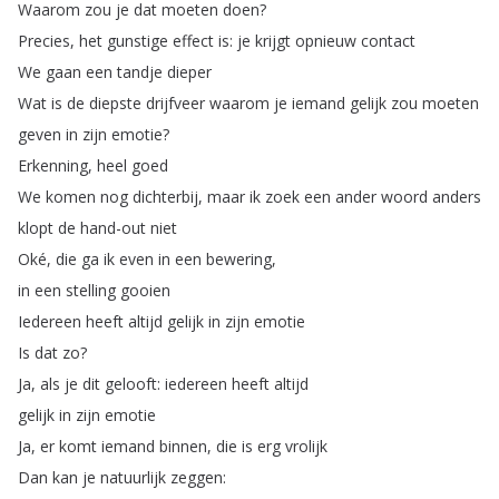
Waarom
zou
je
dat
moeten
doen
?
Precies
,
het
gunstige
effect
is
:
je
krijgt
opnieuw
contact
We
gaan
een
tandje
dieper
Wat
is
de
diepste
drijfveer
waarom
je
iemand
gelijk
zou
moeten
geven
in
zijn
emotie
?
Erkenning
,
heel
goed
We
komen
nog
dichterbij
,
maar
ik
zoek
een
ander
woord
anders
klopt
de
hand-out
niet
Oké
,
die
ga
ik
even
in
een
bewering
,
in
een
stelling
gooien
Iedereen
heeft
altijd
gelijk
in
zijn
emotie
Is
dat
zo
?
Ja
,
als
je
dit
gelooft
:
iedereen
heeft
altijd
gelijk
in
zijn
emotie
Ja
,
er
komt
iemand
binnen
,
die
is
erg
vrolijk
Dan
kan
je
natuurlijk
zeggen
: