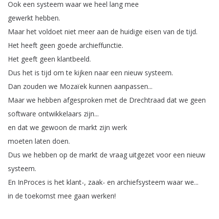
Ook
een
systeem
waar
we
heel
lang
mee
gewerkt
hebben
.
Maar
het
voldoet
niet
meer
aan
de
huidige
eisen
van
de
tijd
.
Het
heeft
geen
goede
archieffunctie
.
Het
geeft
geen
klantbeeld
.
Dus
het
is
tijd
om
te
kijken
naar
een
nieuw
systeem
.
Dan
zouden
we
Mozaïek
kunnen
aanpassen
...
Maar
we
hebben
afgesproken
met
de
Drechtraad
dat
we
geen
software
ontwikkelaars
zijn
...
en
dat
we
gewoon
de
markt
zijn
werk
moeten
laten
doen
.
Dus
we
hebben
op
de
markt
de
vraag
uitgezet
voor
een
nieuw
systeem
.
En
InProces
is
het
klant-,
zaak-
en
archiefsysteem
waar
we
...
in
de
toekomst
mee
gaan
werken
!