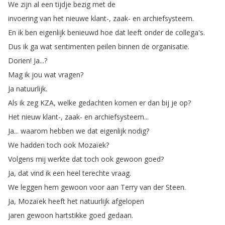
We
zijn
al
een
tijdje
bezig
met
de
invoering
van
het
nieuwe
klant-,
zaak-
en
archiefsysteem
.
En
ik
ben
eigenlijk
benieuwd
hoe
dat
leeft
onder
de
collega's
.
Dus
ik
ga
wat
sentimenten
peilen
binnen
de
organisatie
.
Dorien
!
Ja
...?
Mag
ik
jou
wat
vragen
?
Ja
natuurlijk
.
Als
ik
zeg
KZA
,
welke
gedachten
komen
er
dan
bij
je
op
?
Het
nieuw
klant-,
zaak-
en
archiefsysteem
...
Ja
...
waarom
hebben
we
dat
eigenlijk
nodig
?
We
hadden
toch
ook
Mozaïek
?
Volgens
mij
werkte
dat
toch
ook
gewoon
goed
?
Ja
,
dat
vind
ik
een
heel
terechte
vraag
.
We
leggen
hem
gewoon
voor
aan
Terry
van
der
Steen
.
Ja
,
Mozaïek
heeft
het
natuurlijk
afgelopen
jaren
gewoon
hartstikke
goed
gedaan
.