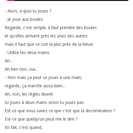
-
Alors
,
à
quoi
tu
joues
?
-
Je
joue
aux
boules
.
Regarde
,
c'est
simple
,
il
faut
prendre
des
boules
et
qu'elles
arrivent
près
les
unes
des
autres
mais
il
faut
que
ce
soit
la
plus
près
de
la
bleue
.
-
Utilise
tes
deux
mains
.
Ah
...
Ah
ben
non
,
oui
...
-
Non
mais
ça
peut
se
jouer
à
une
main
,
regarde
,
ça
marche
aussi
bien
...
Ah
,
non
,
les
règles
disent
tu
joues
à
deux
mains
sinon
tu
joues
pas
.
Est-ce
que
vous
savez
ce
que
c'est
que
la
discrimination
?
Est-ce
que
quelqu'un
peut
me
le
dire
?
En
fait
,
c'est
quand
,