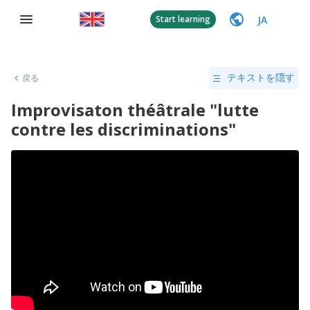
JA
Start learning
戻る
テキストを隠す
Improvisaton théâtrale "lutte
contre les discriminations"