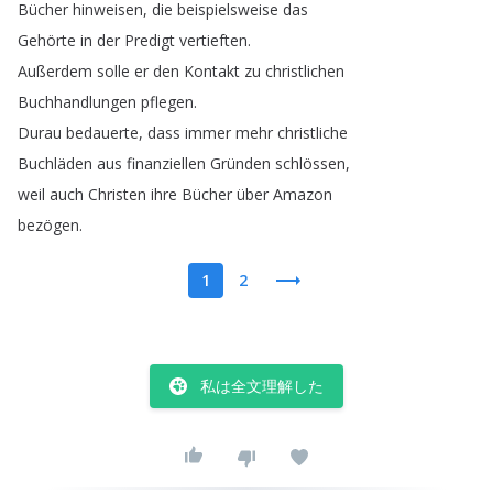
Bücher
hinweisen
,
die
beispielsweise
das
Gehörte
in
der
Predigt
vertieften
.
Außerdem
solle
er
den
Kontakt
zu
christlichen
Buchhandlungen
pflegen
.
Durau
bedauerte
,
dass
immer
mehr
christliche
Buchläden
aus
finanziellen
Gründen
schlössen
,
weil
auch
Christen
ihre
Bücher
über
Amazon
bezögen
.
1
2
私は全文理解した