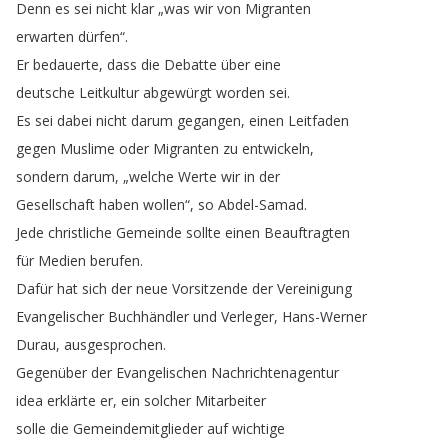
Denn
es
sei
nicht
klar
„
was
wir
von
Migranten
erwarten
dürfen
“.
Er
bedauerte
,
dass
die
Debatte
über
eine
deutsche
Leitkultur
abgewürgt
worden
sei
.
Es
sei
dabei
nicht
darum
gegangen
,
einen
Leitfaden
gegen
Muslime
oder
Migranten
zu
entwickeln
,
sondern
darum
, „
welche
Werte
wir
in
der
Gesellschaft
haben
wollen
“,
so
Abdel-Samad
.
Jede
christliche
Gemeinde
sollte
einen
Beauftragten
für
Medien
berufen
.
Dafür
hat
sich
der
neue
Vorsitzende
der
Vereinigung
Evangelischer
Buchhändler
und
Verleger
,
Hans-Werner
Durau
,
ausgesprochen
.
Gegenüber
der
Evangelischen
Nachrichtenagentur
idea
erklärte
er
,
ein
solcher
Mitarbeiter
solle
die
Gemeindemitglieder
auf
wichtige