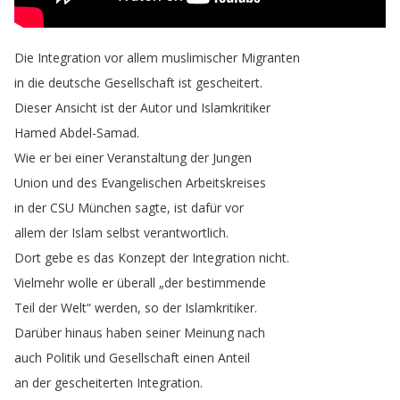
Die
Integration
vor
allem
muslimischer
Migranten
in
die
deutsche
Gesellschaft
ist
gescheitert
.
Dieser
Ansicht
ist
der
Autor
und
Islamkritiker
Hamed
Abdel-Samad
.
Wie
er
bei
einer
Veranstaltung
der
Jungen
Union
und
des
Evangelischen
Arbeitskreises
in
der
CSU
München
sagte
,
ist
dafür
vor
allem
der
Islam
selbst
verantwortlich
.
Dort
gebe
es
das
Konzept
der
Integration
nicht
.
Vielmehr
wolle
er
überall
„
der
bestimmende
Teil
der
Welt
“
werden
,
so
der
Islamkritiker
.
Darüber
hinaus
haben
seiner
Meinung
nach
auch
Politik
und
Gesellschaft
einen
Anteil
an
der
gescheiterten
Integration
.