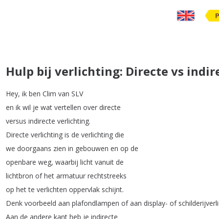
Hulp bij verlichting: Directe vs indir
Hey
,
ik
ben
Clim
van
SLV
en
ik
wil
je
wat
vertellen
over
directe
versus
indirecte
verlichting
.
Directe
verlichting
is
de
verlichting
die
we
doorgaans
zien
in
gebouwen
en
op
de
openbare
weg
,
waarbij
licht
vanuit
de
lichtbron
of
het
armatuur
rechtstreeks
op
het
te
verlichten
oppervlak
schijnt
.
Denk
voorbeeld
aan
plafondlampen
of
aan
display-
of
schilderijverl
Aan
de
andere
kant
heb
je
indirecte