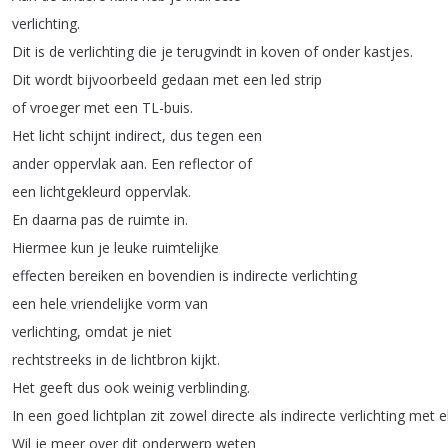
verlichting
.
Dit
is
de
verlichting
die
je
terugvindt
in
koven
of
onder
kastjes
.
Dit
wordt
bijvoorbeeld
gedaan
met
een
led
strip
of
vroeger
met
een
TL-buis
.
Het
licht
schijnt
indirect
,
dus
tegen
een
ander
oppervlak
aan
.
Een
reflector
of
een
lichtgekleurd
oppervlak
.
En
daarna
pas
de
ruimte
in
.
Hiermee
kun
je
leuke
ruimtelijke
effecten
bereiken
en
bovendien
is
indirecte
verlichting
een
hele
vriendelijke
vorm
van
verlichting
,
omdat
je
niet
rechtstreeks
in
de
lichtbron
kijkt
.
Het
geeft
dus
ook
weinig
verblinding
.
In
een
goed
lichtplan
zit
zowel
directe
als
indirecte
verlichting
met
e
Wil
je
meer
over
dit
onderwerp
weten