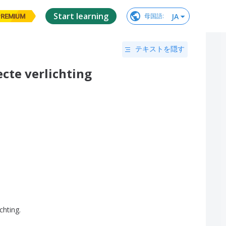
Start learning
JA
母国語
:
PREMIUM
テキストを隠す
ecte verlichting
ichting
.