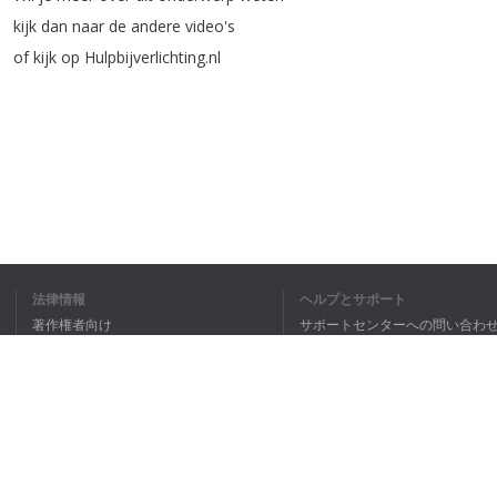
kijk
dan
naar
de
andere
video's
of
kijk
op
Hulpbijverlichting
.
nl
私は全文理
法律情報
ヘルプとサポート
著作権者向け
サポートセンターへの問い合わ
個人情報保護方針
FAQ
Terms of Use
ブラウザ拡張機能