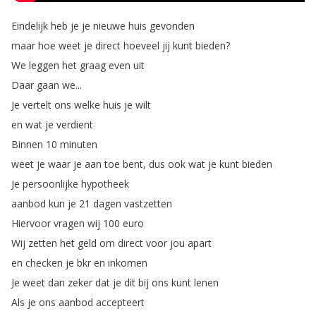
Eindelijk
heb
je
je
nieuwe
huis
gevonden
maar
hoe
weet
je
direct
hoeveel
jij
kunt
bieden
?
We
leggen
het
graag
even
uit
Daar
gaan
we
...
Je
vertelt
ons
welke
huis
je
wilt
en
wat
je
verdient
Binnen
10
minuten
weet
je
waar
je
aan
toe
bent
,
dus
ook
wat
je
kunt
bieden
Je
persoonlijke
hypotheek
aanbod
kun
je
21
dagen
vastzetten
Hiervoor
vragen
wij
100
euro
Wij
zetten
het
geld
om
direct
voor
jou
apart
en
checken
je
bkr
en
inkomen
Je
weet
dan
zeker
dat
je
dit
bij
ons
kunt
lenen
Als
je
ons
aanbod
accepteert