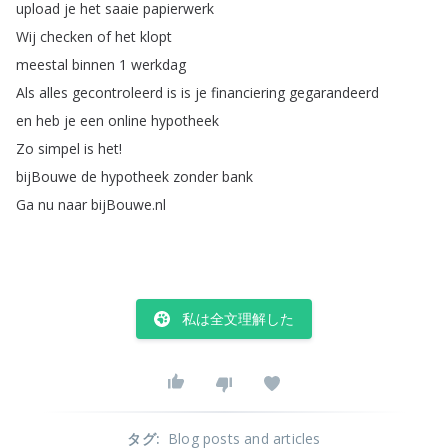
upload
je
het
saaie
papierwerk
Wij
checken
of
het
klopt
meestal
binnen
1
werkdag
Als
alles
gecontroleerd
is
is
je
financiering
gegarandeerd
en
heb
je
een
online
hypotheek
Zo
simpel
is
het
!
bijBouwe
de
hypotheek
zonder
bank
Ga
nu
naar
bijBouwe
.
nl
私は全文理解した
タグ
:
Blog posts and articles