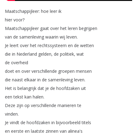
Maatschappijleer
:
hoe
leer
ik
hier
voor
?
Maatschappijleer
gaat
over
het
leren
begrijpen
van
de
samenleving
waarin
wij
leven
.
Je
leert
over
het
rechtssysteem
en
de
wetten
die
in
Nederland
gelden
,
de
politiek
,
wat
de
overheid
doet
en
over
verschillende
groepen
mensen
die
naast
elkaar
in
de
samenleving
leven
.
Het
is
belangrijk
dat
je
de
hoofdzaken
uit
een
tekst
kan
halen
.
Deze
zijn
op
verschillende
manieren
te
vinden
.
Je
vindt
de
hoofdzaken
in
bijvoorbeeld
titels
en
eerste
en
laatste
zinnen
van
alinea's