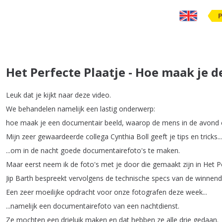
Het Perfecte Plaatje - Hoe maak je 
Leuk
dat
je
kijkt
naar
deze
video
.
We
behandelen
namelijk
een
lastig
onderwerp
:
hoe
maak
je
een
documentair
beeld
,
waarop
de
mens
in
de
avond
Mijn
zeer
gewaardeerde
collega
Cynthia
Boll
geeft
je
tips
en
tricks
...
...
om
in
de
nacht
goede
documentairefoto's
te
maken
.
Maar
eerst
neem
ik
de
foto's
met
je
door
die
gemaakt
zijn
in
Het
P
Jip
Barth
bespreekt
vervolgens
de
technische
specs
van
de
winnen
Een
zeer
moeilijke
opdracht
voor
onze
fotografen
deze
week
...
...
namelijk
een
documentairefoto
van
een
nachtdienst
.
Ze
mochten
een
drieluik
maken
en
dat
hebben
ze
alle
drie
gedaan
.