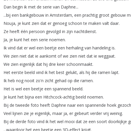
Dan
begin
ik
met
de
serie
van
Daphne
...
...
bij
een
bankgebouw
in
Amsterdam
,
een
prachtig
groot
gebouw
m
Nouja
,
je
kunt
zien
dat
er
genoeg
schoon
te
maken
valt
daar
.
Ze
heeft
één
persoon
gevolgd
in
zijn
nachtdienst
.
Ja
,
je
kunt
het
een
serie
noemen
.
Ik
vind
dat
er
wel
een
beetje
een
herhaling
van
handeling
is
.
We
zien
niet
dat
ie
aankomt
of
we
zien
niet
dat
ie
weggaat
.
We
zien
eigenlijk
dat
hij
drie
keer
schoonmaakt
.
Het
eerste
beeld
vind
ik
het
best
gelukt
,
als
hij
die
ramen
lapt
.
Ik
heb
nog
nooit
zo'n
zicht
gehad
op
die
ramen
.
Het
is
wel
een
beetje
een
spannend
beeld
.
Je
kunt
het
bijna
een
Hitchcock-achtig
beeld
noemen
.
Bij
de
tweede
foto
heeft
Daphne
naar
een
spannende
hoek
gezoch
Veel
lijnen
zie
je
eigenlijk
,
maar
ja
,
er
gebeurt
verder
vrij
weinig
.
Bij
de
derde
foto
vind
ik
het
wel
mooi
dat
ze
een
soort
doorkijkje
g
...
waardoor
het
een
beetje
een
3D-effect
krijgt
.