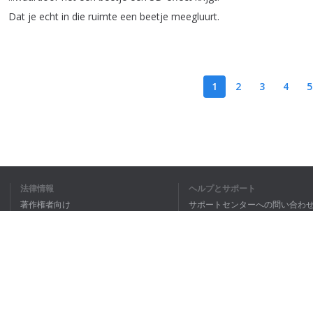
Dat
je
echt
in
die
ruimte
een
beetje
meegluurt
.
1
2
3
4
5
私は全文理
法律情報
ヘルプとサポート
著作権者向け
サポートセンターへの問い合わ
個人情報保護方針
FAQ
Terms of Use
ブラウザ拡張機能