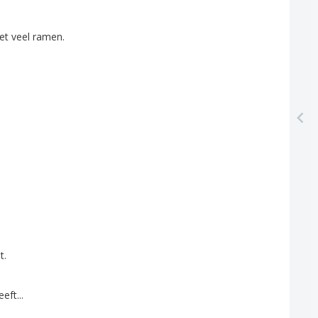
et
veel
ramen
.
t
.
eeft
...