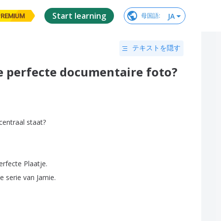
Start learning
JA
母国語
:
PREMIUM
テキストを隠す
de perfecte documentaire foto?
centraal
staat
?
erfecte
Plaatje
.
de
serie
van
Jamie
.