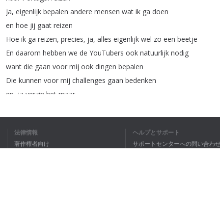
Ja
,
eigenlijk
bepalen
andere
mensen
wat
ik
ga
doen
en
hoe
jij
gaat
reizen
Hoe
ik
ga
reizen
,
precies
,
ja
,
alles
eigenlijk
wel
zo
een
beetje
En
daarom
hebben
we
de
YouTubers
ook
natuurlijk
nodig
want
die
gaan
voor
mij
ook
dingen
bepalen
Die
kunnen
voor
mij
challenges
gaan
bedenken
en
,
ja
verzin
het
maar
We
gaan
er
wat
leuks
van
maken
,
neem
ik
aan
Maarten
gaat
dus
naar
Portugal
en
gaat
dit
compleet
in
zijn
eentje
法律情報
ヘルプとサポート
Hij
gaat
reizen
,
meeliften
,
lopen
en
noem
het
maar
op
著作権者向け
サポートセンターへの問い合わ
en
onderweg
kunnen
jullie
challenges
voor
hem
bedenken
,
oftewel
個人情報保護方針
FAQ
Dus
heb
jij
een
leuk
idee
Terms of Use
stuur
het
dan
op
reageer
even
onder
de
video
ブラウザ拡張機能