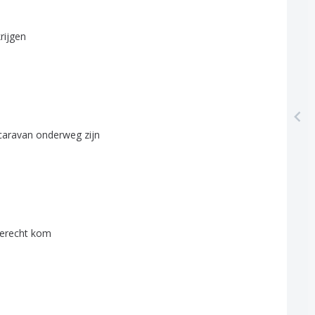
krijgen
caravan
onderweg
zijn
terecht
kom