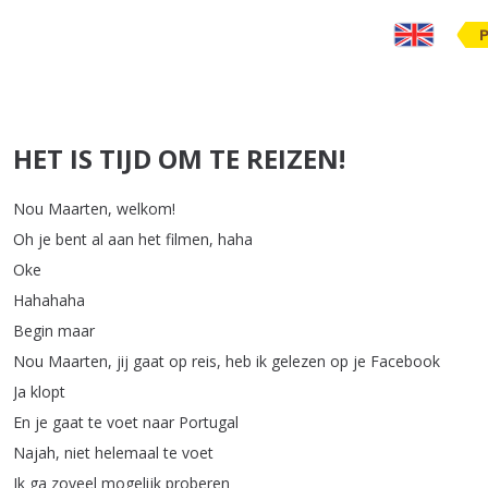
HET IS TIJD OM TE REIZEN!
Nou
Maarten
,
welkom
!
Oh
je
bent
al
aan
het
filmen
,
haha
Oke
Hahahaha
Begin
maar
Nou
Maarten
,
jij
gaat
op
reis
,
heb
ik
gelezen
op
je
Facebook
Ja
klopt
En
je
gaat
te
voet
naar
Portugal
Najah
,
niet
helemaal
te
voet
Ik
ga
zoveel
mogelijk
proberen