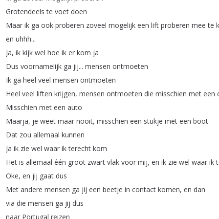
Grotendeels
te
voet
doen
Maar
ik
ga
ook
proberen
zoveel
mogelijk
een
lift
proberen
mee
te
en
uhhh
...
Ja
,
ik
kijk
wel
hoe
ik
er
kom
ja
Dus
voornamelijk
ga
jij
...
mensen
ontmoeten
Ik
ga
heel
veel
mensen
ontmoeten
Heel
veel
liften
krijgen
,
mensen
ontmoeten
die
misschien
met
een
Misschien
met
een
auto
Maarja
,
je
weet
maar
nooit
,
misschien
een
stukje
met
een
boot
Dat
zou
allemaal
kunnen
Ja
ik
zie
wel
waar
ik
terecht
kom
Het
is
allemaal
één
groot
zwart
vlak
voor
mij
,
en
ik
zie
wel
waar
ik
Oke
,
en
jij
gaat
dus
Met
andere
mensen
ga
jij
een
beetje
in
contact
komen
,
en
dan
via
die
mensen
ga
jij
dus
naar
Portugal
reizen