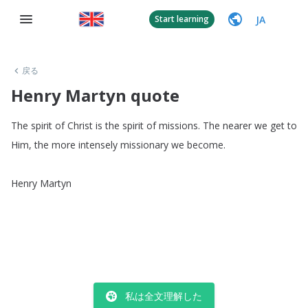
JA
Start learning
戻る
Henry Martyn quote
The
spirit
of
Christ
is
the
spirit
of
missions
.
The
nearer
we
get
to
Him
,
the
more
intensely
missionary
we
become
.
Henry
Martyn
私は全文理解した