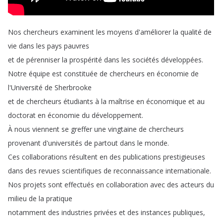
Nos
chercheurs
examinent
les
moyens
d'améliorer
la
qualité
de
vie
dans
les
pays
pauvres
et
de
pérenniser
la
prospérité
dans
les
sociétés
développées
.
Notre
équipe
est
constituée
de
chercheurs
en
économie
de
l'Université
de
Sherbrooke
et
de
chercheurs
étudiants
à
la
maîtrise
en
économique
et
au
doctorat
en
économie
du
développement
.
À
nous
viennent
se
greffer
une
vingtaine
de
chercheurs
provenant
d'universités
de
partout
dans
le
monde
.
Ces
collaborations
résultent
en
des
publications
prestigieuses
dans
des
revues
scientifiques
de
reconnaissance
internationale
.
Nos
projets
sont
effectués
en
collaboration
avec
des
acteurs
du
milieu
de
la
pratique
notamment
des
industries
privées
et
des
instances
publiques
,