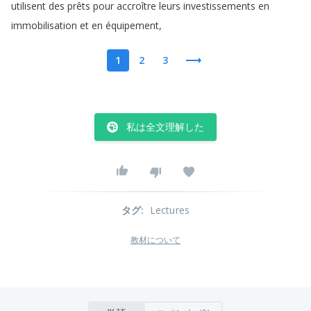
utilisent
des
prêts
pour
accroître
leurs
investissements
en
immobilisation
et
en
équipement
,
1
2
3
私は全文理解した
タグ
:
Lectures
教材について