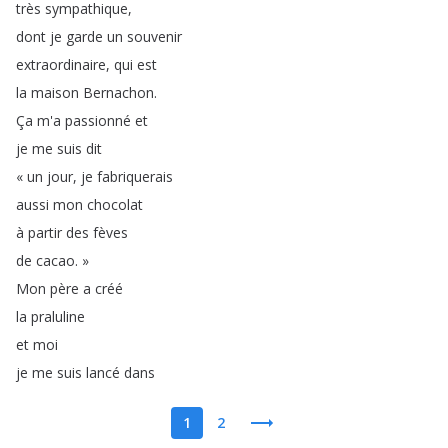
très
sympathique
,
dont
je
garde
un
souvenir
extraordinaire
,
qui
est
la
maison
Bernachon
.
Ça
m'a
passionné
et
je
me
suis
dit
«
un
jour
,
je
fabriquerais
aussi
mon
chocolat
à
partir
des
fèves
de
cacao
.
»
Mon
père
a
créé
la
praluline
et
moi
je
me
suis
lancé
dans
1
2