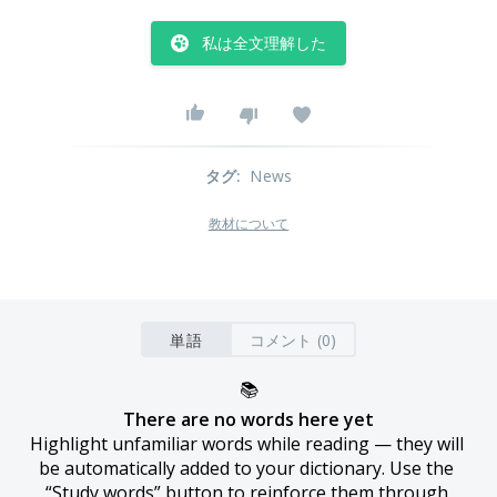
私は全文理解した
タグ
:
News
教材について
単語
コメント (0)
📚
There are no words here yet
Highlight unfamiliar words while reading — they will 
be automatically added to your dictionary. Use the 
“Study words” button to reinforce them through 