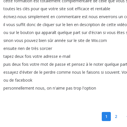
cette
formation
est
totalement
complémentaire
de
celle
que
vous
toutes
les
clés
pour
que
votre
site
soit
efficace
et
rentable
écrivez-nous
simplement
en
commentaire
est
nous
enverrons
un
c
il
vous
suffit
donc
de
cliquer
sur
le
lien
en
description
de
cette
vidéo
ou
sur
le
bouton
qui
apparaît
quelque
part
sur
d'écran
si
vous
êtes
sinon
vous
pouvez
bien
sûr
année
sur
le
site
de
Wix
.
com
ensuite
rien
de
très
sorcier
tapez
deux
fois
votre
adresse
e-mail
puis
deux
fois
votre
mot
de
passe
et
pensez
à
le
noter
quelque
par
essayez
d'éviter
de
le
perdre
comme
nous
le
faisons
si
souvent
.
Vo
ou
de
facebook
personnellement
nous
,
on
n'aime
pas
trop
l'option
1
2