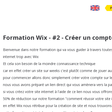
Formation Wix - #2 - Créer un comp
Bienvenue
dans
notre
formation
qui
va
vous
guider
à
travers
toute
internet
trop
avec
Wix
Et
cela
son
besoin
de
la
moindre
connaissance
technique
car
en
effet
créer
un
site
sur
weeks
c'est
plutôt
comme
de
jouer
au
pour
commencer
allons
donc
simplement
créer
votre
compte
sur
l
nous
vous
avons
préparé
un
lien
direct
qui
vous
amènera
vers
la
pa
si
vous
créez
votre
site
internet
à
l'aide
de
ce
lien
nous
vous
offron
50%
de
réduction
sur
notre
formation
"
comment
réussir
votre
site
en
effet
Wix
nous
rétribue
pour
la
création
de
site
et
nous
trouvons