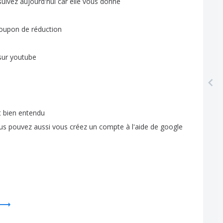
suivez
aujourd'hui
car
elle
vous
donne
oupon
de
réduction
sur
youtube
t
bien
entendu
us
pouvez
aussi
vous
créez
un
compte
à
l'aide
de
google