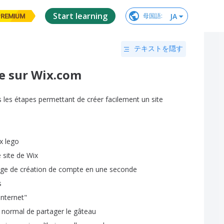
Start learning
JA
母国語
:
PREMIUM
テキストを隠す
te sur Wix.com
s
les
étapes
permettant
de
créer
facilement
un
site
x
lego
e
site
de
Wix
ge
de
création
de
compte
en
une
seconde
s
internet
"
normal
de
partager
le
gâteau