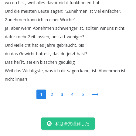
wo
du
bist
,
weil
alles
davor
nicht
funktioniert
hat
.
Und
die
meisten
Leute
sagen
: "
Zunehmen
ist
viel
einfacher
.
Zunehmen
kann
ich
in
einer
Woche
".
Ja
,
aber
wenn
Abnehmen
schwieriger
ist
,
sollten
wir
uns
nicht
dafür
mehr
Zeit
lassen
,
anstatt
weniger
?
Und
vielleicht
hat
es
Jahre
gebraucht
,
bis
du
das
Gewicht
hattest
,
das
du
jetzt
hast
?
Das
heißt
,
sei
ein
bisschen
geduldig
!
Weil
das
Wichtigste
,
was
ich
dir
sagen
kann
,
ist
:
Abnehmen
ist
nicht
linear
!
1
2
3
4
5
私は全文理解した