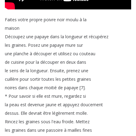
Faites
votre
propre
poivre
noir
moulu
à
la
maison
Découpez
une
papaye
dans
la
longueur
et
récupérez
les
graines
.
Posez
une papaye
mure sur
une
planche
à
découper
et
utilisez
ou
couteau
de
cuisine
pour
la
découper
en
deux
dans
le
sens
de
la
longueur
.
Ensuite
,
prenez
une
cuillère
pour
sortir
toutes
les
petites
graines
noires
dans
chaque
moitié
de
papaye
[7].
*
Pour
savoir
si
elle
est
mure
,
regardez
si
la
peau
est
devenue
jaune
et
appuyez
doucement
dessus
.
Elle
devrait
être
légèrement
molle
.
Rincez
les
graines
sous
l'eau
froide
.
Mettez
les
graines
dans
une
passoire
à
mailles
fines