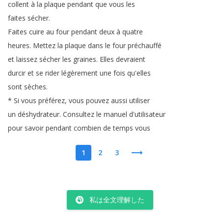
collent
à
la
plaque
pendant
que
vous
les
faites
sécher
.
Faites
cuire
au
four
pendant
deux
à
quatre
heures
.
Mettez
la
plaque
dans
le
four
préchauffé
et
laissez
sécher
les
graines
.
Elles
devraient
durcir
et
se
rider
légèrement
une
fois
qu'elles
sont
sèches
.
*
Si
vous
préférez
,
vous
pouvez
aussi
utiliser
un
déshydrateur
.
Consultez
le
manuel
d'utilisateur
pour
savoir
pendant
combien
de
temps
vous
1
2
3
私は全文理解した