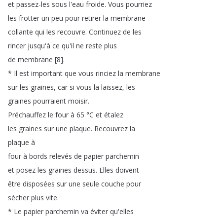
et
passez-les
sous
l'eau
froide
.
Vous
pourriez
les
frotter
un
peu
pour
retirer
la
membrane
collante
qui
les
recouvre
.
Continuez
de
les
rincer
jusqu'à
ce
qu'il
ne
reste
plus
de
membrane
[8].
*
Il
est
important
que
vous
rinciez
la
membrane
sur
les
graines
,
car
si
vous
la
laissez
,
les
graines
pourraient
moisir
.
Préchauffez
le
four
à
65
°C
et
étalez
les
graines
sur
une
plaque
.
Recouvrez
la
plaque
à
four
à
bords
relevés
de
papier
parchemin
et
posez
les
graines
dessus
.
Elles
doivent
être
disposées
sur
une
seule
couche
pour
sécher
plus
vite
.
*
Le
papier
parchemin
va
éviter
qu'elles