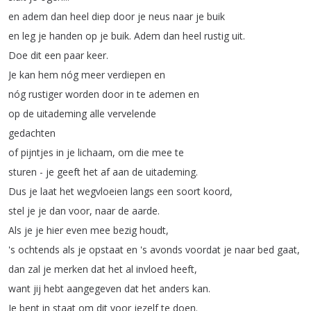
en
adem
dan
heel
diep
door
je
neus
naar
je
buik
en
leg
je
handen
op
je
buik
.
Adem
dan
heel
rustig
uit
.
Doe
dit
een
paar
keer
.
Je
kan
hem
nóg
meer
verdiepen
en
nóg
rustiger
worden
door
in
te
ademen
en
op
de
uitademing
alle
vervelende
gedachten
of
pijntjes
in
je
lichaam
,
om
die
mee
te
sturen
-
je
geeft
het
af
aan
de
uitademing
.
Dus
je
laat
het
wegvloeien
langs
een
soort
koord
,
stel
je
je
dan
voor
,
naar
de
aarde
.
Als
je
je
hier
even
mee
bezig
houdt
,
's
ochtends
als
je
opstaat
en
's
avonds
voordat
je
naar
bed
gaat
,
dan
zal
je
merken
dat
het
al
invloed
heeft
,
want
jij
hebt
aangegeven
dat
het
anders
kan
.
Je
bent
in
staat
om
dit
voor
jezelf
te
doen
.