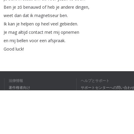
Ben
je
zó
benauwd
of
heb
je
andere
dingen
,
weet
dan
dat
ik
magnetiseur
ben
.
Ik
kan
je
helpen
op
heel
veel
gebieden
.
Je
mag
altijd
contact
met
mij
opnemen
en
mij
bellen
voor
een
afspraak
.
Good
luck
!
法律情報
ヘルプとサポート
著作権者向け
サポートセンターへの問い合わ
個人情報保護方針
FAQ
私は全文理
Terms of Use
ブラウザ拡張機能