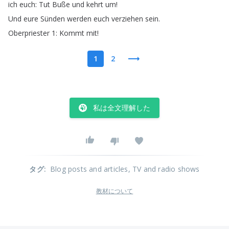
ich
euch
:
Tut
Buße
und
kehrt
um
!
Und
eure
Sünden
werden
euch
verziehen
sein
.
Oberpriester
1:
Kommt
mit
!
1
2
私は全文理解した
タグ
:
Blog posts and articles
, TV and radio shows
教材について