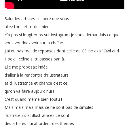
Salut
les
artistes
j'espère
que
vous
allez
tous
et
toutes
bien
!
Y'a
pas
si
longtemps
sur
instagram
je
vous
demandais
ce
que
vous
voudriez
voir
sur
la
chaîne
j'ai
eu
pas
mal
de
réponses
dont
celle
de
Céline
aka
"
Owl
and
Hook
",
céline
si
tu
passes
par
là
.
Elle
me
proposait
l'idée
d'aller
à
la
rencontre
d'illustrateurs
et
d'illustratrice
et
chance
c'est
ce
qu'on
va
faire
aujourd'hui
!
C'est
quand
même
bien
foutu
!
Mais
mais
mais
mais
ce
ne
sont
pas
de
simples
illustrateurs
et
illustratrices
ce
sont
des
artistes
qui
abordent
des
thèmes