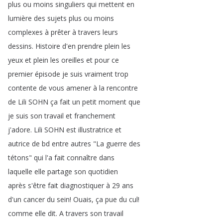
plus
ou
moins
singuliers
qui
mettent
en
lumière
des
sujets
plus
ou
moins
complexes
à
prêter
à
travers
leurs
dessins
.
Histoire
d'en
prendre
plein
les
yeux
et
plein
les
oreilles
et
pour
ce
premier
épisode
je
suis
vraiment
trop
contente
de
vous
amener
à
la
rencontre
de
Lili
SOHN
ça
fait
un
petit
moment
que
je
suis
son
travail
et
franchement
j'adore
.
Lili
SOHN
est
illustratrice
et
autrice
de
bd
entre
autres
"
La
guerre
des
tétons
"
qui
l'a
fait
connaître
dans
laquelle
elle
partage
son
quotidien
après
s'être
fait
diagnostiquer
à
29
ans
d'un
cancer
du
sein
!
Ouais
,
ça
pue
du
cul
!
comme
elle
dit
.
A
travers
son
travail