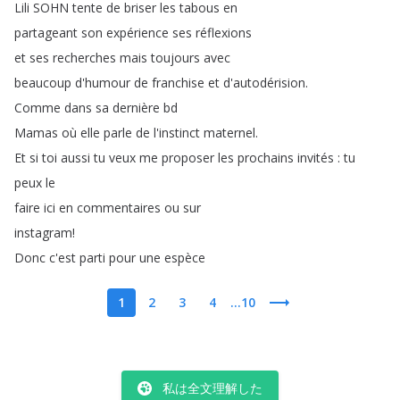
Lili
SOHN
tente
de
briser
les
tabous
en
partageant
son
expérience
ses
réflexions
et
ses
recherches
mais
toujours
avec
beaucoup
d'humour
de
franchise
et
d'autodérision
.
Comme
dans
sa
dernière
bd
Mamas
où
elle
parle
de
l'instinct
maternel
.
Et
si
toi
aussi
tu
veux
me
proposer
les
prochains
invités
:
tu
peux
le
faire
ici
en
commentaires
ou
sur
instagram
!
Donc
c'est
parti
pour
une
espèce
1
2
3
4
...10
私は全文理解した