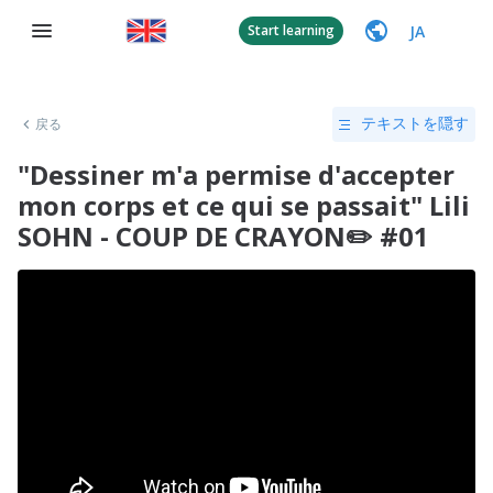
JA
Start learning
戻る
テキストを隠す
"Dessiner m'a permise d'accepter
mon corps et ce qui se passait" Lili
SOHN - COUP DE CRAYON✏️ #01