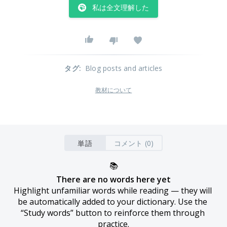
私は全文理解した
タグ
:
Blog posts and articles
教材について
単語
コメント (0)
📚
There are no words here yet
Highlight unfamiliar words while reading — they will 
be automatically added to your dictionary. Use the 
“Study words” button to reinforce them through 
practice.