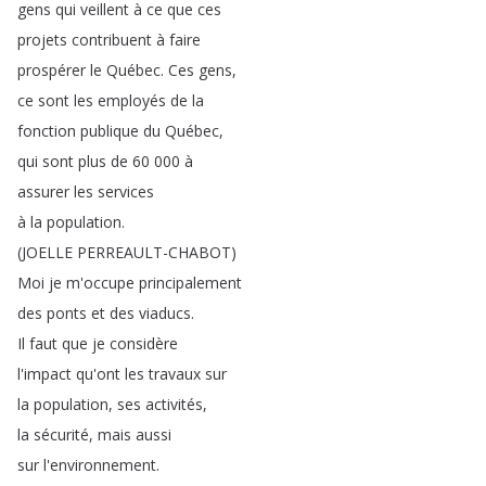
gens
qui
veillent
à
ce
que
ces
projets
contribuent
à
faire
prospérer
le
Québec
.
Ces
gens
,
ce
sont
les
employés
de
la
fonction
publique
du
Québec
,
qui
sont
plus
de
60 000
à
assurer
les
services
à
la
population
.
(
JOELLE
PERREAULT-CHABOT
)
Moi
je
m'occupe
principalement
des
ponts
et
des
viaducs
.
Il
faut
que
je
considère
l'impact
qu'ont
les
travaux
sur
la
population
,
ses
activités
,
la
sécurité
,
mais
aussi
sur
l'environnement
.