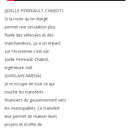
(
JOELLE
PERREAULT-CHABOT
)
Si
la
route
qu'on
élargit
permet
une
circulation
plus
fluide
des
véhicules
et
des
marchandises
,
ça
a
un
impact
sur
l'économie
c'est
sûr
.
Joelle
Perreault-Chabot
,
ingénieure
civil
.
(
GHISLAIN
AMEGA
)
Je
m'occupe
de
tout
ce
qui
touche
les
transferts
financiers
du
gouvernement
vers
les
municipalités
.
Ce
transfert
leur
permet
de
réaliser
leurs
projets
et
d'offrir
de