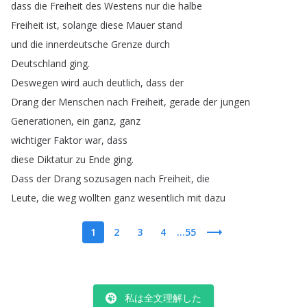
dass
die
Freiheit
des
Westens
nur
die
halbe
Freiheit
ist
,
solange
diese
Mauer
stand
und
die
innerdeutsche
Grenze
durch
Deutschland
ging
.
Deswegen
wird
auch
deutlich
,
dass
der
Drang
der
Menschen
nach
Freiheit
,
gerade
der
jungen
Generationen
,
ein
ganz
,
ganz
wichtiger
Faktor
war
,
dass
diese
Diktatur
zu
Ende
ging
.
Dass
der
Drang
sozusagen
nach
Freiheit
,
die
Leute
,
die
weg
wollten
ganz
wesentlich
mit
dazu
1
2
3
4
...55
私は全文理解した