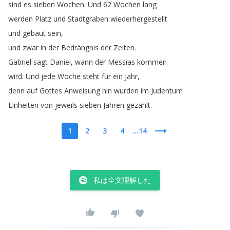
sind
es
sieben
Wochen
.
Und
62
Wochen
lang
werden
Platz
und
Stadtgraben
wiederhergestellt
und
gebaut
sein
,
und
zwar
in
der
Bedrängnis
der
Zeiten
.
Gabriel
sagt
Daniel
,
wann
der
Messias
kommen
wird
.
Und
jede
Woche
steht
für
ein
Jahr
,
denn
auf
Gottes
Anweisung
hin
wurden
im
Judentum
Einheiten
von
jeweils
sieben
Jahren
gezählt
.
1
2
3
4
...14
私は全文理解した