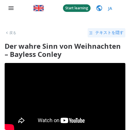
JA
Start learning
戻る
テキストを隠す
Der wahre Sinn von Weihnachten
– Bayless Conley