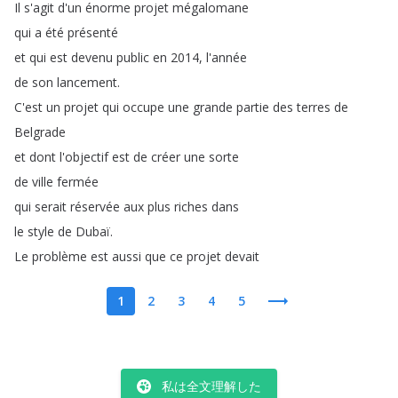
Il
s'agit
d'un
énorme
projet
mégalomane
qui
a
été
présenté
et
qui
est
devenu
public
en
2014,
l'année
de
son
lancement
.
C'est
un
projet
qui
occupe
une
grande
partie
des
terres
de
Belgrade
et
dont
l'objectif
est
de
créer
une
sorte
de
ville
fermée
qui
serait
réservée
aux
plus
riches
dans
le
style
de
Dubaï
.
Le
problème
est
aussi
que
ce
projet
devait
1
2
3
4
5
私は全文理解した