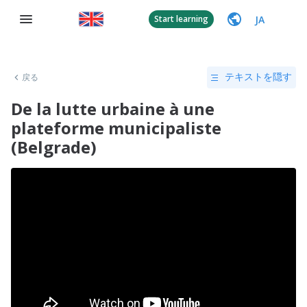
JA
Start learning
戻る
テキストを隠す
De la lutte urbaine à une
plateforme municipaliste
(Belgrade)