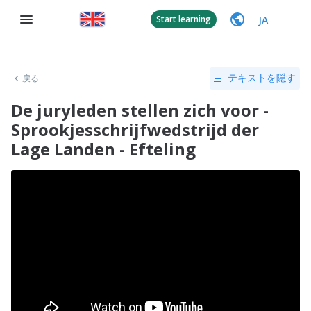
JA
Start learning
戻る
テキストを隠す
De juryleden stellen zich voor -
Sprookjesschrijfwedstrijd der
Lage Landen - Efteling