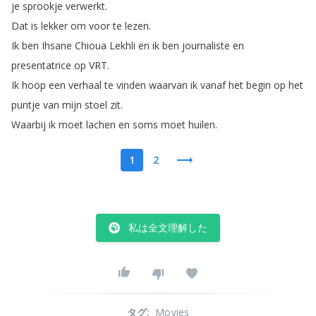
je
sprookje
verwerkt
.
Dat
is
lekker
om
voor
te
lezen
.
Ik
ben
Ihsane
Chioua
Lekhli
en
ik
ben
journaliste
en
presentatrice
op
VRT
.
Ik
hoop
een
verhaal
te
vinden
waarvan
ik
vanaf
het
begin
op
het
puntje
van
mijn
stoel
zit
.
Waarbij
ik
moet
lachen
en
soms
moet
huilen
.
1
2
私は全文理解した
タグ
:
Movies