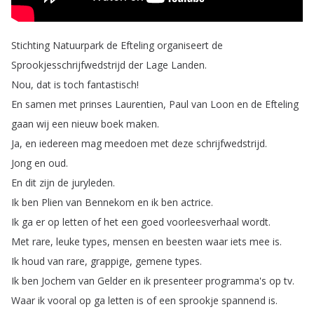
Stichting
Natuurpark
de
Efteling
organiseert
de
Sprookjesschrijfwedstrijd
der
Lage
Landen
.
Nou
,
dat
is
toch
fantastisch
!
En
samen
met
prinses
Laurentien
,
Paul
van
Loon
en
de
Efteling
gaan
wij
een
nieuw
boek
maken
.
Ja
,
en
iedereen
mag
meedoen
met
deze
schrijfwedstrijd
.
Jong
en
oud
.
En
dit
zijn
de
juryleden
.
Ik
ben
Plien
van
Bennekom
en
ik
ben
actrice
.
Ik
ga
er
op
letten
of
het
een
goed
voorleesverhaal
wordt
.
Met
rare
,
leuke
types
,
mensen
en
beesten
waar
iets
mee
is
.
Ik
houd
van
rare
,
grappige
,
gemene
types
.
Ik
ben
Jochem
van
Gelder
en
ik
presenteer
programma's
op
tv
.
Waar
ik
vooral
op
ga
letten
is
of
een
sprookje
spannend
is
.