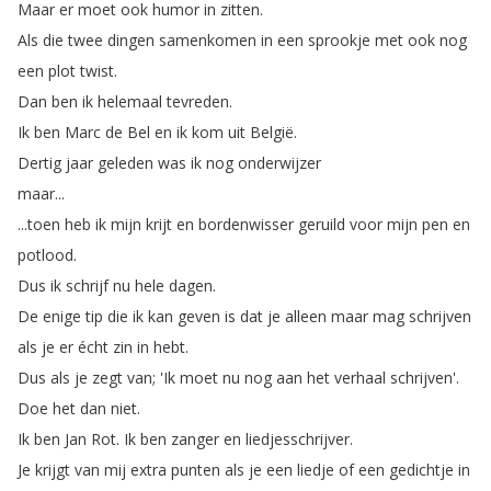
Maar
er
moet
ook
humor
in
zitten
.
Als
die
twee
dingen
samenkomen
in
een
sprookje
met
ook
nog
een
plot
twist
.
Dan
ben
ik
helemaal
tevreden
.
Ik
ben
Marc
de
Bel
en
ik
kom
uit
België
.
Dertig
jaar
geleden
was
ik
nog
onderwijzer
maar
...
...
toen
heb
ik
mijn
krijt
en
bordenwisser
geruild
voor
mijn
pen
en
potlood
.
Dus
ik
schrijf
nu
hele
dagen
.
De
enige
tip
die
ik
kan
geven
is
dat
je
alleen
maar
mag
schrijven
als
je
er
écht
zin
in
hebt
.
Dus
als
je
zegt
van
;
'Ik
moet
nu
nog
aan
het
verhaal
schrijven'.
Doe
het
dan
niet
.
Ik
ben
Jan
Rot
.
Ik
ben
zanger
en
liedjesschrijver
.
Je
krijgt
van
mij
extra
punten
als
je
een
liedje
of
een
gedichtje
in