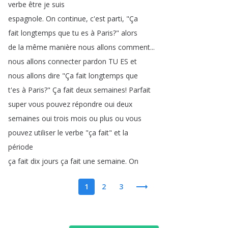
verbe
être
je
suis
espagnole
.
On
continue
,
c'est
parti
, "
Ça
fait
longtemps
que
tu
es
à
Paris
?
"
alors
de
la
même
manière
nous
allons
comment
...
nous
allons
connecter
pardon
TU
ES
et
nous
allons
dire
"
Ça
fait
longtemps
que
t'es
à
Paris
?
"
Ça
fait
deux
semaines
!
Parfait
super
vous
pouvez
répondre
oui
deux
semaines
oui
trois
mois
ou
plus
ou
vous
pouvez
utiliser
le
verbe
"
ça
fait
"
et
la
période
ça
fait
dix
jours
ça
fait
une
semaine
.
On
1
2
3