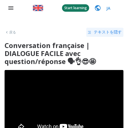
JA
Start learning
戻る
テキストを隠す
Conversation française |
DIALOGUE FACILE avec
question/réponse 🗣👌😎🤩