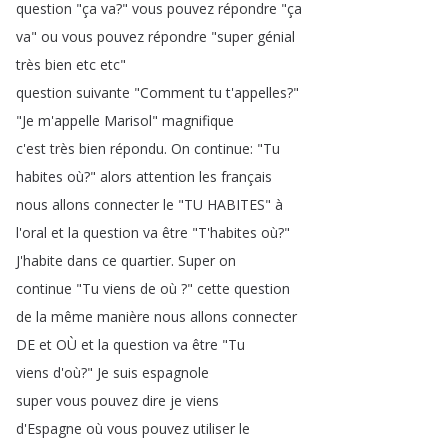
question
"
ça
va
?
"
vous
pouvez
répondre
"
ça
va
"
ou
vous
pouvez
répondre
"
super
génial
très
bien
etc
etc
"
question
suivante
"
Comment
tu
t'appelles
?"
"
Je
m'appelle
Marisol
"
magnifique
c'est
très
bien
répondu
.
On
continue
: "
Tu
habites
où
?
"
alors
attention
les
français
nous
allons
connecter
le
"
TU
HABITES
"
à
l'oral
et
la
question
va
être
"
T'habites
où
?"
J'habite
dans
ce
quartier
.
Super
on
continue
"
Tu
viens
de
où
?
"
cette
question
de
la
même
manière
nous
allons
connecter
DE
et
OÙ
et
la
question
va
être
"
Tu
viens
d'où
?
"
Je
suis
espagnole
super
vous
pouvez
dire
je
viens
d'Espagne
où
vous
pouvez
utiliser
le