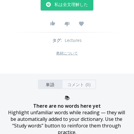
私は全文理解した
タグ
:
Lectures
教材について
単語
コメント (0)
📚
There are no words here yet
Highlight unfamiliar words while reading — they will 
be automatically added to your dictionary. Use the 
“Study words” button to reinforce them through 
practice.