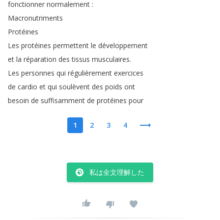
fonctionner
normalement
:
Macronutriments
Protéines
Les
protéines
permettent
le
développement
et
la
réparation
des
tissus
musculaires
.
Les
personnes
qui
régulièrement
exercices
de
cardio
et
qui
soulèvent
des
poids
ont
besoin
de
suffisamment
de
protéines
pour
1
2
3
4
私は全文理解した