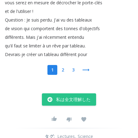
vous
serez
en
mesure
de
décrocher
le
porte-clés
et
de
l'utiliser
!
Question
:
Je
suis
perdu
.
J'ai
vu
des
tableaux
de
vision
qui
comportent
des
tonnes
d'objectifs
différents
.
Mais
j'ai
récemment
entendu
qu'il
faut
se
limiter
à
un
rêve
par
tableau
.
Devrais-je
créer
un
tableau
différent
pour
1
2
3
私は全文理解した
タグ
:
Lectures
, Science