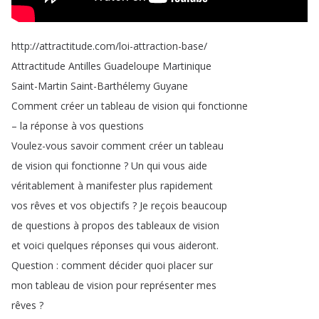
http
://
attractitude
.
com
/
loi-attraction-base
/
Attractitude
Antilles
Guadeloupe
Martinique
Saint-Martin
Saint-Barthélemy
Guyane
Comment
créer
un
tableau
de
vision
qui
fonctionne
–
la
réponse
à
vos
questions
Voulez-vous
savoir
comment
créer
un
tableau
de
vision
qui
fonctionne
?
Un
qui
vous
aide
véritablement
à
manifester
plus
rapidement
vos
rêves
et
vos
objectifs
?
Je
reçois
beaucoup
de
questions
à
propos
des
tableaux
de
vision
et
voici
quelques
réponses
qui
vous
aideront
.
Question
:
comment
décider
quoi
placer
sur
mon
tableau
de
vision
pour
représenter
mes
rêves
?