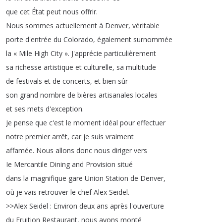
que
cet
État
peut
nous
offrir
.
Nous
sommes
actuellement
à
Denver
,
véritable
porte
d'entrée
du
Colorado
,
également
surnommée
la
« Mile
High
City »
.
J'apprécie
particulièrement
sa
richesse
artistique
et
culturelle
,
sa
multitude
de
festivals
et
de
concerts
,
et
bien
sûr
son
grand
nombre
de
bières
artisanales
locales
et
ses
mets
d'exception
.
Je
pense
que
c'est
le
moment
idéal
pour
effectuer
notre
premier
arrêt
,
car
je
suis
vraiment
affamée
.
Nous
allons
donc
nous
diriger
vers
Ie
Mercantile
Dining
and
Provision
situé
dans
la
magnifique
gare
Union
Station
de
Denver
,
où
je
vais
retrouver
le
chef
Alex
Seidel
.
>>
Alex
Seidel
:
Environ
deux
ans
après
l'ouverture
du
Fruition
Restaurant
,
nous
avons
monté