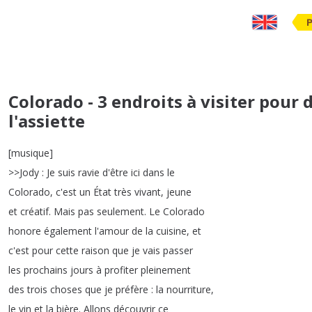
Colorado - 3 endroits à visiter pour 
l'assiette
[
musique
]
>>
Jody
:
Je
suis
ravie
d'être
ici
dans
le
Colorado
,
c'est
un
État
très
vivant
,
jeune
et
créatif
.
Mais
pas
seulement
.
Le
Colorado
honore
également
l'amour
de
la
cuisine
,
et
c'est
pour
cette
raison
que
je
vais
passer
les
prochains
jours
à
profiter
pleinement
des
trois
choses
que
je
préfère
:
la
nourriture
,
le
vin
et
la
bière
.
Allons
découvrir
ce