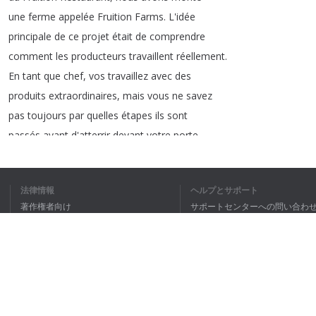
une
ferme
appelée
Fruition
Farms
.
L'idée
principale
de
ce
projet
était
de
comprendre
comment
les
producteurs
travaillent
réellement
.
En
tant
que
chef
,
vos
travaillez
avec
des
produits
extraordinaires
,
mais
vous
ne
savez
pas
toujours
par
quelles
étapes
ils
sont
passés
avant
d'atterrir
devant
votre
porte
.
Notre
ferme
offre
donc
à
chacun
la
possibilité
d'en
savoir
plus
sur
ces
différents
processus
.
法律情報
ヘルプとサポート
>>
Jody
:
Voilà
une
cuisine
absolument
délicieuse
,
著作権者向け
サポートセンターへの問い合わ
que
vous
pouvez
déguster
au
cœur
de
Union
個人情報保護方針
FAQ
Station
,
à
un
peu
plus
de
30 minutes
en
Terms of Use
ブラウザ拡張機能
1
2
3