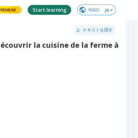
Start learning
JA
母国語
:
PREMIUM
テキストを隠す
découvrir la cuisine de la ferme à