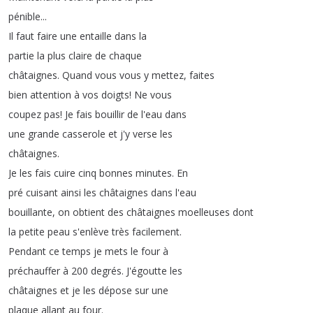
pénible
...
Il
faut
faire
une
entaille
dans
la
partie
la
plus
claire
de
chaque
châtaignes
.
Quand
vous
vous
y
mettez
,
faites
bien
attention
à
vos
doigts
!
Ne
vous
coupez
pas
!
Je
fais
bouillir
de
l'eau
dans
une
grande
casserole
et
j'y
verse
les
châtaignes
.
Je
les
fais
cuire
cinq
bonnes
minutes
.
En
pré
cuisant
ainsi
les
châtaignes
dans
l'eau
bouillante
,
on
obtient
des
châtaignes
moelleuses
dont
la
petite
peau
s'enlève
très
facilement
.
Pendant
ce
temps
je
mets
le
four
à
préchauffer
à
200
degrés
.
J'égoutte
les
châtaignes
et
je
les
dépose
sur
une
plaque
allant
au
four
.