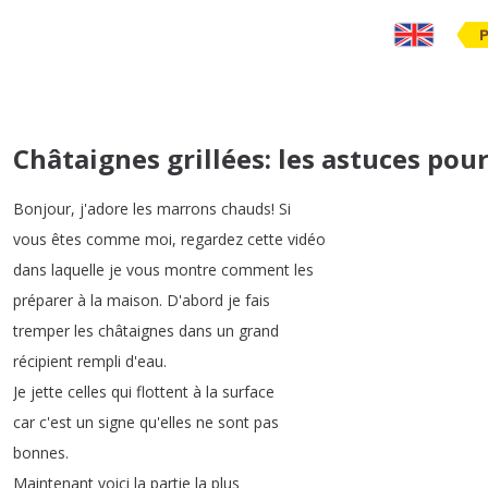
Châtaignes grillées: les astuces pour 
Bonjour
,
j'adore
les
marrons
chauds
!
Si
vous
êtes
comme
moi
,
regardez
cette
vidéo
dans
laquelle
je
vous
montre
comment
les
préparer
à
la
maison
.
D'abord
je
fais
tremper
les
châtaignes
dans
un
grand
récipient
rempli
d'eau
.
Je
jette
celles
qui
flottent
à
la
surface
car
c'est
un
signe
qu'elles
ne
sont
pas
bonnes
.
Maintenant
voici
la
partie
la
plus