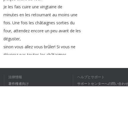
Je
les
fais
cuire
une
vingtaine
de
minutes
en
les
retournant
au
moins
une
fois
.
Une
fois
les
châtaignes
sorties
du
four
,
attendez
encore
un
peu
avant
de
les
déguster
,
sinon
vous
allez
vous
brûler
!
Si
vous
ne
dévorez
pas
toutes
les
châtaignes
,
vous
pouvez
les
utiliser
pour
préparer
ce
fabuleux
gâteau
aux
noisettes
et
aux
法律情報
ヘルプとサポート
châtaignes
.
Et
découvrez
mes
autres
著作権者向け
サポートセンターへの問い合わ
recettes
d'automne
dans
cette
liste
de
個人情報保護方針
FAQ
lecture
.
A
bientôt
Terms of Use
ブラウザ拡張機能