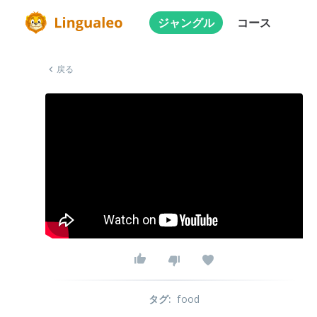
ジャングル
コース
戻る
タグ
:
food