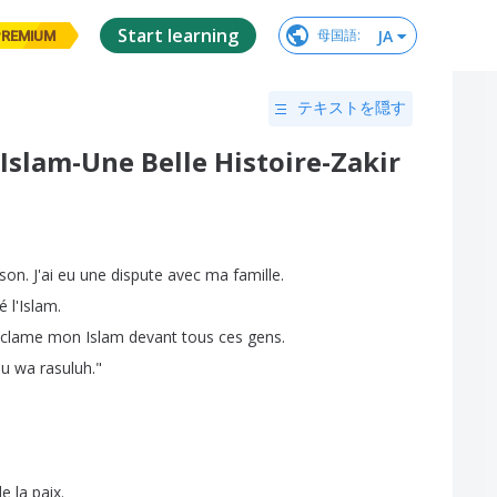
Start learning
JA
母国語
:
PREMIUM
テキストを隠す
'Islam-Une Belle Histoire-Zakir
son
.
J'ai
eu
une
dispute
avec
ma
famille
.
é
l'Islam
.
oclame
mon
Islam
devant
tous
ces
gens
.
hu
wa
rasuluh
."
de
la
paix
.