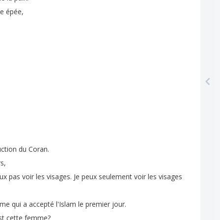
e
épée
,
uction
du
Coran
.
rs
,
ux
pas
voir
les
visages
.
Je
peux
seulement
voir
les
visages
mme
qui
a
accepté
l'Islam
le
premier
jour
.
st
cette
femme
?