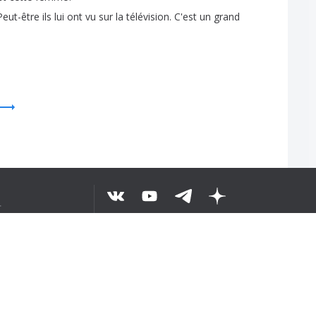
Peut-être
ils
lui
ont
vu
sur
la
télévision
.
C'est
un
grand
解した
せ
©
2026