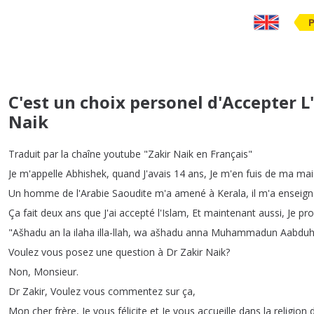
C'est un choix personel d'Accepter L
Naik
Traduit
par
la
chaîne
youtube
"
Zakir
Naik
en
Français
"
Je
m'appelle
Abhishek
,
quand
J'avais
14
ans
,
Je
m'en
fuis
de
ma
mai
Un
homme
de
l'Arabie
Saoudite
m'a
amené
à
Kerala
,
il
m'a
enseign
Ça
fait
deux
ans
que
J'ai
accepté
l'Islam
,
Et
maintenant
aussi
,
Je
pr
"
Ašhadu
an
la
ilaha
illa-llah
,
wa
ašhadu
anna
Muhammadun
Aabdu
Voulez
vous
posez
une
question
à
Dr
Zakir
Naik
?
Non
,
Monsieur
.
Dr
Zakir
,
Voulez
vous
commentez
sur
ça
,
Mon
cher
frère
,
Je
vous
félicite
et
Je
vous
accueille
dans
la
religion