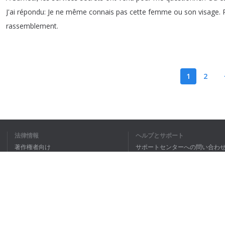
J'ai
répondu
:
Je
ne
même
connais
pas
cette
femme
ou
son
visage
.
rassemblement
.
1
2
私は全文理
法律情報
ヘルプとサポート
著作権者向け
サポートセンターへの問い合わ
個人情報保護方針
FAQ
Terms of Use
ブラウザ拡張機能