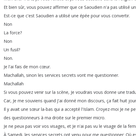
Et
bien
sûr
,
vous
pouvez
affirmer
que
ce
Saoudien
n'a
pas
utilisé
un
Est-ce
que
c'est
Saoudien
a
utilisé
une
épée
pour
vous
convertir
.
Non
La
force
?
Non
Un
fusil
?
Non
.
Je
l'ai
fais
de
mon
cœur
.
Machallah
,
sinon
les
services
secrets
vont
me
questionner
.
Machallah
Si
vous
pouvez
venir
sur
la
scène
,
Je
voudrais
vous
donne
une
trad
Car
,
Je
me
souviens
quand
J'ai
donné
mon
discours
,
ça
fait
huit
jou
Il
y
avait
une
sœur
la-bas
qui
a
accepté
l'Islam
.
Croyez-moi
Je
ne
pe
des
questionneurs
à
ma
droite
sur
le
premier
micro
.
Je
ne
peux
pas
voir
vos
visages
,
et
Je
n'ai
pas
vu
le
visage
de
la
fe
À
Samedi
,
les
services
secrets
ont
venu
pour
me
questionner
:
Où
e