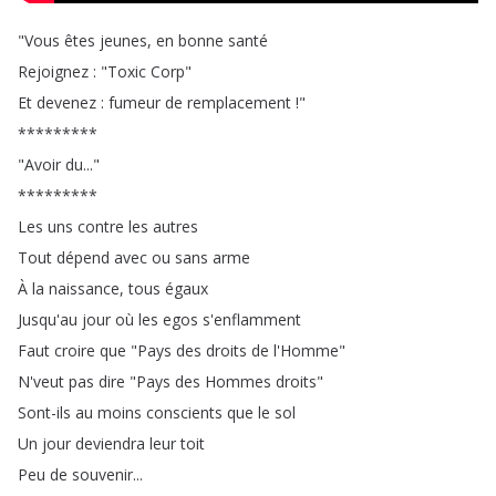
"
Vous
êtes
jeunes
,
en
bonne
santé
Rejoignez
: "
Toxic
Corp
"
Et
devenez
:
fumeur
de
remplacement
!"
*********
"
Avoir
du
..."
*********
Les
uns
contre
les
autres
Tout
dépend
avec
ou
sans
arme
À
la
naissance
,
tous
égaux
Jusqu'au
jour
où
les
egos
s'enflamment
Faut
croire
que
"
Pays
des
droits
de
l'Homme
"
N'veut
pas
dire
"
Pays
des
Hommes
droits
"
Sont-ils
au
moins
conscients
que
le
sol
Un
jour
deviendra
leur
toit
Peu
de
souvenir
...