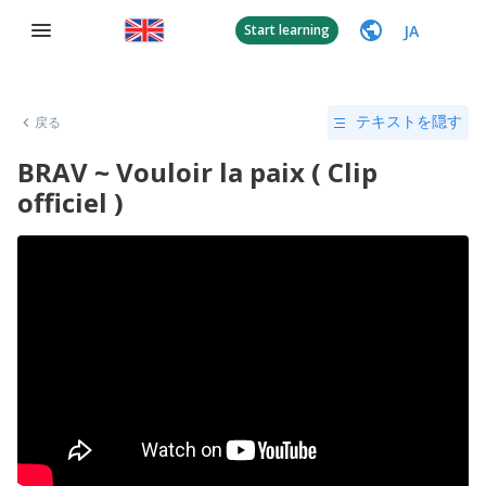
JA
Start learning
戻る
テキストを隠す
BRAV ~ Vouloir la paix ( Clip
officiel )