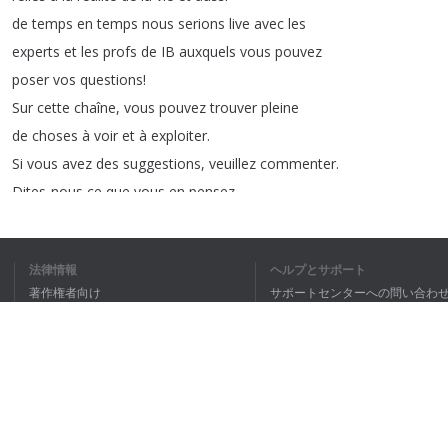
de
temps
en
temps
nous
serions
live
avec
les
experts
et
les
profs
de
IB
auxquels
vous
pouvez
poser
vos
questions
!
Sur
cette
chaîne
,
vous
pouvez
trouver
pleine
de
choses
à
voir
et
à
exploiter
.
Si
vous
avez
des
suggestions
,
veuillez
commenter
.
Dites-nous
ce
que
vous
en
pensez
.
Si
vous
voulez
nous
contacter
,
envoyez-nous
un
mail
sur
frenchibdp
@
gmail
.
com
法律情報
ヘルプとサポート
ou
envoyez-nous
un
message
sur
notre
compte
insta
:
Ibefrench
著作権者向け
サポートセンターへの問い合わ
Et
d'heure
,
des
inscriptions
sont
dans
le
description
ci-dessous
個人情報保護方針
FAQ
et
encore
n'oubliez
pas
de
cliquer
sur
like
,
subscribe
et
partager
not
Terms of Use
Bonjour
!
ブラウザ拡張機能