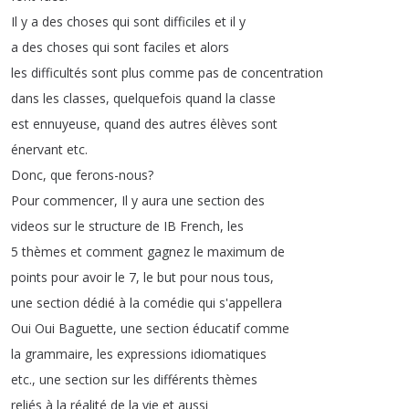
Il
y
a
des
choses
qui
sont
difficiles
et
il
y
a
des
choses
qui
sont
faciles
et
alors
les
difficultés
sont
plus
comme
pas
de
concentration
dans
les
classes
,
quelquefois
quand
la
classe
est
ennuyeuse
,
quand
des
autres
élèves
sont
énervant
etc
.
Donc
,
que
ferons-nous
?
Pour
commencer
,
Il
y
aura
une
section
des
videos
sur
le
structure
de
IB
French
,
les
5
thèmes
et
comment
gagnez
le
maximum
de
points
pour
avoir
le
7,
le
but
pour
nous
tous
,
une
section
dédié
à
la
comédie
qui
s'appellera
Oui
Oui
Baguette
,
une
section
éducatif
comme
la
grammaire
,
les
expressions
idiomatiques
etc
.,
une
section
sur
les
différents
thèmes
reliés
à
la
réalité
de
la
vie
et
aussi