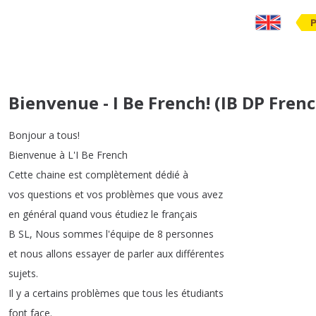
Bienvenue - I Be French! (IB DP Fren
Bonjour
a
tous
!
Bienvenue
à
L'I
Be
French
Cette
chaine
est
complètement
dédié
à
vos
questions
et
vos
problèmes
que
vous
avez
en
général
quand
vous
étudiez
le
français
B
SL
,
Nous
sommes
l'équipe
de
8
personnes
et
nous
allons
essayer
de
parler
aux
différentes
sujets
.
Il
y
a
certains
problèmes
que
tous
les
étudiants
font
face
.