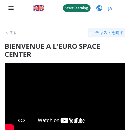
JA
Start learning
戻る
テキストを隠す
BIENVENUE A L'EURO SPACE
CENTER