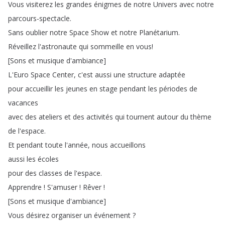
Vous
visiterez
les
grandes
énigmes
de
notre
Univers
avec
notre
parcours-spectacle
.
Sans
oublier
notre
Space
Show
et
notre
Planétarium
.
Réveillez
l'astronaute
qui
sommeille
en
vous
!
[
Sons
et
musique
d'ambiance
]
L'Euro
Space
Center
,
c'est
aussi
une
structure
adaptée
pour
accueillir
les
jeunes
en
stage
pendant
les
périodes
de
vacances
avec
des
ateliers
et
des
activités
qui
tournent
autour
du
thème
de
l'espace
.
Et
pendant
toute
l'année
,
nous
accueillons
aussi
les
écoles
pour
des
classes
de
l'espace
.
Apprendre
!
S'amuser
!
Rêver
!
[
Sons
et
musique
d'ambiance
]
Vous
désirez
organiser
un
événement
?