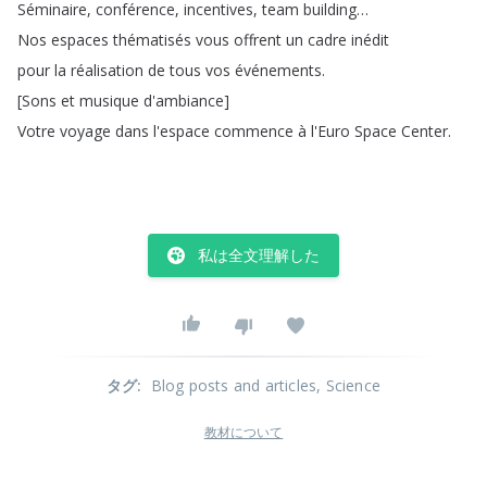
Séminaire
,
conférence
,
incentives
,
team
building
…
Nos
espaces
thématisés
vous
offrent
un
cadre
inédit
pour
la
réalisation
de
tous
vos
événements
.
[
Sons
et
musique
d'ambiance
]
Votre
voyage
dans
l'espace
commence
à
l'Euro
Space
Center
.
私は全文理解した
タグ
:
Blog posts and articles
, Science
教材について