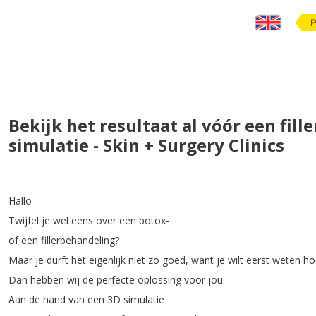
Bekijk het resultaat al vóór een fil
simulatie - Skin + Surgery Clinics
Hallo
Twijfel
je
wel
eens
over
een
botox-
of
een
fillerbehandeling
?
Maar
je
durft
het
eigenlijk
niet
zo
goed
,
want
je
wilt
eerst
weten
ho
Dan
hebben
wij
de
perfecte
oplossing
voor
jou
.
Aan
de
hand
van
een
3D
simulatie