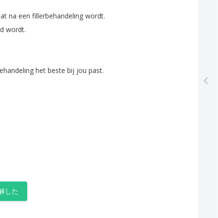
aat
na
een
fillerbehandeling
wordt
.
ld
wordt
.
ehandeling
het
beste
bij
jou
past
.
解した