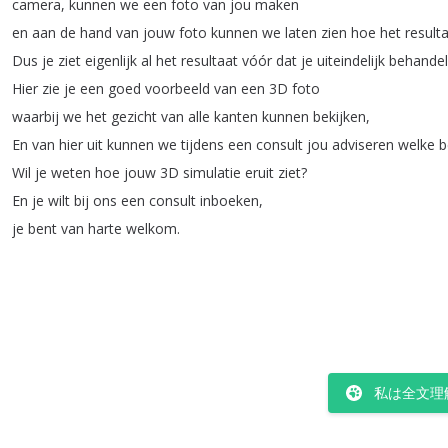
camera
,
kunnen
we
een
foto
van
jou
maken
en
aan
de
hand
van
jouw
foto
kunnen
we
laten
zien
hoe
het
result
Dus
je
ziet
eigenlijk
al
het
resultaat
vóór
dat
je
uiteindelijk
behande
Hier
zie
je
een
goed
voorbeeld
van
een
3D
foto
waarbij
we
het
gezicht
van
alle
kanten
kunnen
bekijken
,
En
van
hier
uit
kunnen
we
tijdens
een
consult
jou
adviseren
welke
b
Wil
je
weten
hoe
jouw
3D
simulatie
eruit
ziet
?
En
je
wilt
bij
ons
een
consult
inboeken
,
je
bent
van
harte
welkom
.
私は全文理