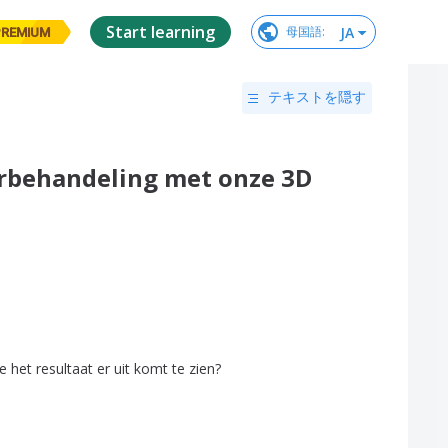
Start learning
JA
母国語
:
PREMIUM
テキストを隠す
lerbehandeling met onze 3D
e
het
resultaat
er
uit
komt
te
zien
?